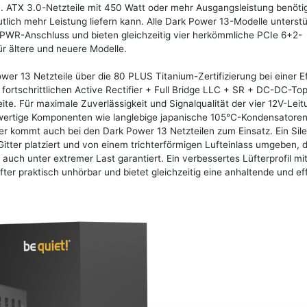
 ATX 3.0-Netzteile mit 450 Watt oder mehr Ausgangsleistung benöti
ich mehr Leistung liefern kann. Alle Dark Power 13-Modelle unterst
HPWR-Anschluss und bieten gleichzeitig vier herkömmliche PCIe 6+2-
für ältere und neuere Modelle.
er 13 Netzteile über die 80 PLUS Titanium-Zertifizierung bei einer Ef
 fortschrittlichen Active Rectifier + Full Bridge LLC + SR + DC-DC-To
e. Für maximale Zuverlässigkeit und Signalqualität der vier 12V-Lei
hwertige Komponenten wie langlebige japanische 105°C-Kondensatoren
fter kommt auch bei den Dark Power 13 Netzteilen zum Einsatz. Ein Sil
tter platziert und von einem trichterförmigen Lufteinlass umgeben, d
, auch unter extremer Last garantiert. Ein verbessertes Lüfterprofil mi
r praktisch unhörbar und bietet gleichzeitig eine anhaltende und eff