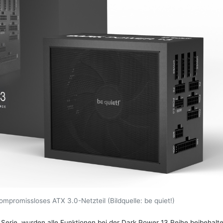
ompromissloses ATX 3.0-Netzteil (Bildquelle: be quiet!)
Serie, wurden alle Funktionen bei der Dark Power 13 Reihe beibehalt