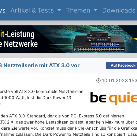
(current)
ws
Artikel & Tests
Themen
Downloads
3 Netzteilserie mit ATX 3.0 vor
Auf Facebook t
10.01.2023
15:
 erste voll ATX 3.0 kompatible Netzteilreihe
nd 1000 Watt, löst die Dark Power 13
b.
 den ATX 3.0-Standard, der die von PCI Express 5.0 definierten
 ATX 2.X, das zwar hohe Lastspitzen zulässt, aber kein Maximum über 
0 klare Zielwerte vor. Konkret muss der PCIe-Anschluss für die Grafikka
nahme zulassen. Die Dark Power 13 Netzteile sind so konzipiert, dass