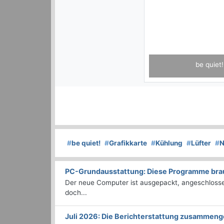
be quiet!
#
be quiet!
#
Grafikkarte
#
Kühlung
#
Lüfter
#
N
PC-Grundausstattung: Diese Programme brauc
Der neue Computer ist ausgepackt, angeschlossen
doch...
Juli 2026: Die Bericht­erstattung zusammeng