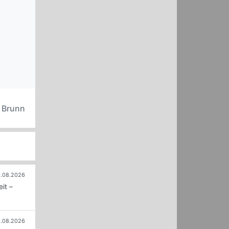
be quiet! Dark Power 13 (Bildquelle: be quiet!)
n Brunn
.08.2026
it –
.08.2026