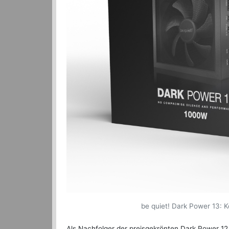
be quiet! Dark Power 13: K
Als Nachfolger der preisgekrönten Dark Power 12 