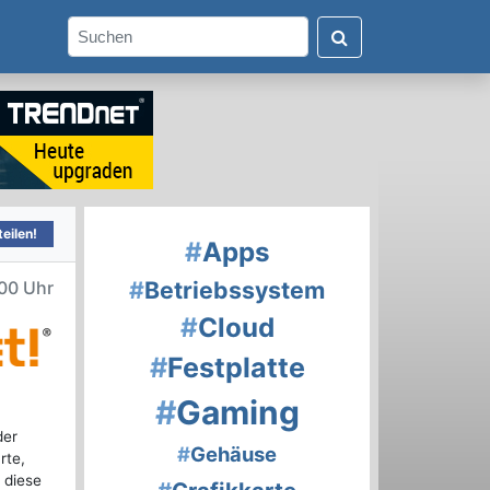
eilen!
#
Apps
#
Betriebssystem
00 Uhr
#
Cloud
#
Festplatte
#
Gaming
der
#
Gehäuse
rte,
 diese