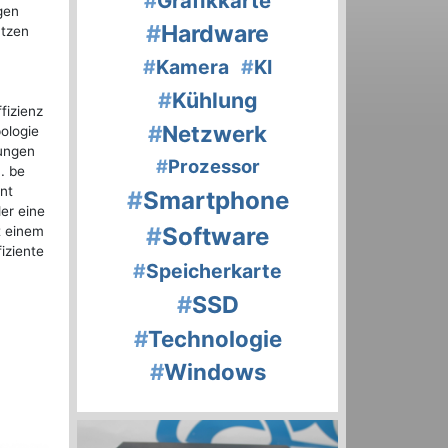
#
Grafikkarte
gen
#
Hardware
ützen
#
Kamera
#
KI
#
Kühlung
fizienz
#
Netzwerk
pologie
tungen
#
Prozessor
. be
ent
#
Smartphone
er eine
#
Software
t einem
iziente
#
Speicherkarte
#
SSD
#
Technologie
#
Windows