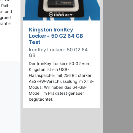
Rail-
se und
fgrund
rantie
Kingston IronKey
Locker+ 50 G2 64 GB
Test
IronKey Locker+ 50 G2 64
GB
Der IronKey Locker+ 50 G2 von
Kingston ist ein USB-
Flashspeicher mit 256 Bit starker
AES-HW-Verschlüsselung im XTS-
Modus. Wir haben das 64-GB-
Modell im Praxistest genauer
begutachtet.