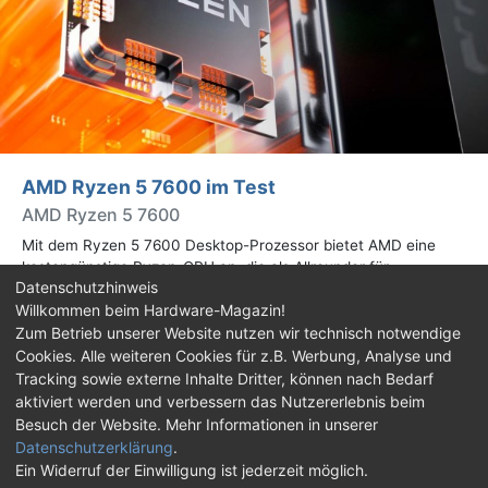
AMD Ryzen 5 7600 im Test
AMD Ryzen 5 7600
Mit dem Ryzen 5 7600 Desktop-Prozessor bietet AMD eine
kostengünstige Ryzen-CPU an, die als Allrounder für
Datenschutzhinweis
verschiedene Workloads im heimischen PC dienen soll. Wir
Willkommen beim Hardware-Magazin!
haben sie in der Praxis ausgiebig getestet.
Zum Betrieb unserer Website nutzen wir technisch notwendige
Cookies. Alle weiteren Cookies für z.B. Werbung, Analyse und
Impressum
|
Kontakt
|
Jobs
|
Datenschutz
|
Tracking sowie externe Inhalte Dritter, können nach Bedarf
Consent‑Einstellungen
|
Haftungsausschluss
aktiviert werden und verbessern das Nutzererlebnis beim
Besuch der Website. Mehr Informationen in unserer
Feed
Facebook
YouTube
TikTok
Datenschutzerklärung
.
Ein Widerruf der Einwilligung ist jederzeit möglich.
Twitch
Discord