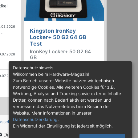
ikel
.08.2026
Kingston IronKey
U-
Locker+ 50 G2 64 GB
Test
IronKey Locker+ 50 G2 64
0.07.2026
GB
Der IronKey Locker+ 50 G2 von
Datenschutzhinweis
Kingston ist ein USB-
Willkommen beim Hardware-Magazin!
0.07.2026
Flashspeicher mit 256 Bit starker
Zum Betrieb unserer Website nutzen wir technisch
AES-HW-Verschlüsselung im XTS-
notwendige Cookies. Alle weiteren Cookies für z.B.
Modus. Wir haben das 64-GB-
Werbung, Analyse und Tracking sowie externe Inhalte
Modell im Praxistest genauer
Dritter, können nach Bedarf aktiviert werden und
begutachtet.
verbessern das Nutzererlebnis beim Besuch der
Website. Mehr Informationen in unserer
Datenschutzerklärung
.
usschluss
Ein Widerruf der Einwilligung ist jederzeit möglich.
Discord