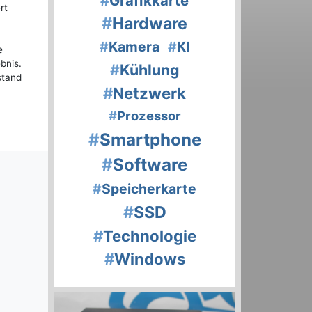
#
Grafikkarte
rt
#
Hardware
#
Kamera
#
KI
e
bnis.
#
Kühlung
stand
#
Netzwerk
#
Prozessor
#
Smartphone
#
Software
#
Speicherkarte
#
SSD
#
Technologie
#
Windows