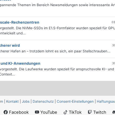
 spannende Themen im Bereich Newsmeldungen sowie interessante Art
erscale-Rechenzentren
03
rgestellt. Die NVMe-SSDs im E1.S-Formfaktor wurden speziell für GP
twickelt und...
cherer wird
3
icherer Hafen an – trotzdem lohnt es sich, ein paar Stellschrauben...
e- und KI-Anwendungen
3
orgestellt. Die Laufwerke wurden speziell für anspruchsvolle KI- und
ontext...
um
|
Kontakt
|
Jobs
|
Datenschutz
|
Consent‑Einstellungen
|
Haftungsa
Facebook
YouTube
TikTok
Twitch