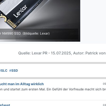
r NM990 SSD. (Bildquelle: Lexar)
Quelle: Lexar PR - 15.07.2025, Autor: Patrick vo
#
SLC
#
SSD
ht man im Alltag wirklich
05
 und startet zum ersten Mal. Ein Gefühl der Vorfreude macht sich bre
efasst
03