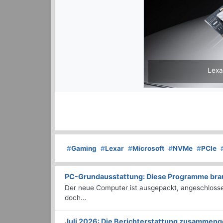
Lexa
#
Gaming
#
Lexar
#
Microsoft
#
NVMe
#
PCIe
PC-Grundausstattung: Diese Programme brauc
Der neue Computer ist ausgepackt, angeschlossen
doch...
Juli 2026: Die Bericht­erstattung zusammeng