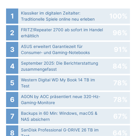
Klassiker im digitalen Zeitalter:
1
100%
Traditionelle Spiele online neu erleben
FRITZ!Repeater 2700 ab sofort im Handel
2
96%
erhältlich
ASUS erweitert Garantiezeit für
3
91%
Consumer- und Gaming-Notebooks
September 2025: Die Bericht­erstattung
4
84%
zusammengefasst
Western Digital WD My Book 14 TB im
5
78%
Test
AGON by AOC präsentiert neue 320-Hz-
6
78%
Gaming-Monitore
Backups in 60 Min: Windows, macOS &
7
67%
NAS absichern
SanDisk Professional G-DRIVE 26 TB im
8
64%