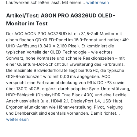
Laufwerken schließen lässt. Mit einem...
weiterlesen
Artikel/Test: AGON PRO AG326UD OLED-
Monitor im Test
Der AOC AGON PRO AG326UD ist ein 31,5-Zoll-Monitor mit
einem flachen QD-OLED-Panel im 16:9-Format und nativer 4K-
UHD-Auflösung (3.840 x 2.160 Pixel). Er kombiniert die
typischen Vorteile der OLED-Technologie – wie echtes
Schwarz, hohe Kontraste und schnelle Reaktionszeiten – mit
einer Quantum-Dot-Schicht zur Erweiterung des Farbraums.
Die maximale Bildwiederholrate liegt bei 165 Hz, die typische
GtG-Reaktionszeit wird mit 0,03 ms angegeben. AOC
verspricht eine Farbraumabdeckung von 99 % DCI-P3 sowie
über 130 % sRGB, ergänzt durch adaptive Sync-Unterstützung,
HDR-Fähigkeit (DisplayHDR True Black 400) und eine flexible
Anschlussvielfalt (u. a. HDMI 2.1, DisplayPort 1.4, USB-Hub).
Ergonomiefunktionen wie Höhenverstellung, Pivot, Neigung
und Drehbarkeit sind ebenfalls vorhanden. Damit richtet...
weiterlesen