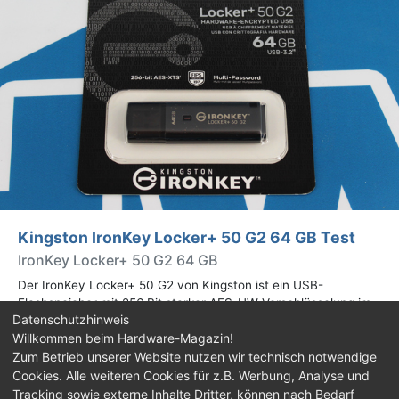
Kingston IronKey Locker+ 50 G2 64 GB Test
IronKey Locker+ 50 G2 64 GB
Der IronKey Locker+ 50 G2 von Kingston ist ein USB-
Flashspeicher mit 256 Bit starker AES-HW-Verschlüsselung im
Datenschutzhinweis
XTS-Modus. Wir haben das 64-GB-Modell im Praxistest
Willkommen beim Hardware-Magazin!
genauer begutachtet.
Zum Betrieb unserer Website nutzen wir technisch notwendige
Cookies. Alle weiteren Cookies für z.B. Werbung, Analyse und
Impressum
|
Kontakt
|
Jobs
|
Datenschutz
|
Tracking sowie externe Inhalte Dritter, können nach Bedarf