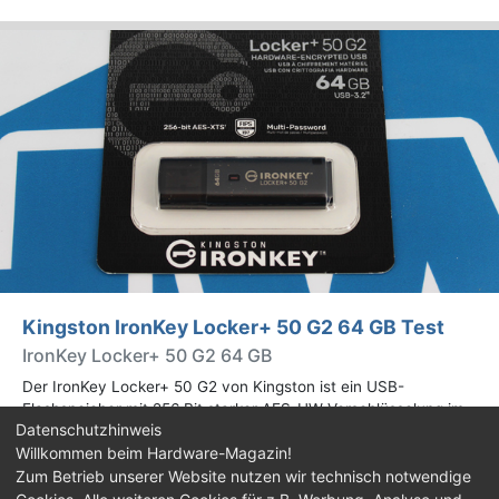
Kingston IronKey Locker+ 50 G2 64 GB Test
IronKey Locker+ 50 G2 64 GB
Der IronKey Locker+ 50 G2 von Kingston ist ein USB-
Flashspeicher mit 256 Bit starker AES-HW-Verschlüsselung im
Datenschutzhinweis
XTS-Modus. Wir haben das 64-GB-Modell im Praxistest
Willkommen beim Hardware-Magazin!
genauer begutachtet.
Zum Betrieb unserer Website nutzen wir technisch notwendige