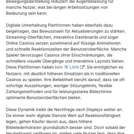
Bewegungsdarstellung reduziert die Augenbelastung für
manche Nutzer, was bei langen Arbeitssitzungen von
Bedeutung sein kann.
Digitale Unterhaltung Plattformen haben ebenfalls dazu
beigetragen, das Bewusstsein für Aktualisierungen zu stärken.
Streaming-Oberflächen, interaktive Dashboards und sogar
Online Casinos setzen zunehmend auf flüssige Animationen
und schnelle Reaktionszeiten der Benutzeroberfläche. Manche
Spieler bevorzugen Casinos ohne Einschränkungen, die
schnellere visuelle Übergänge und interaktive Layouts bieten.
Diese Plattformen haben
kein 1€ Limit
: Sie ermöglichen es
Nutzern, mit deutlich höheren Einsätzen als in traditionellen
Casinos zu spielen. Ihre Beliebtheit beruht darauf, dass sie oft
sofortige Auszahlungen, weniger Sitzungslimits, flexible
Zahlungsmethoden und für leistungsstarke Bildschirme
optimierte Benutzeroberflächen bieten.
Diese Dynamik treibt die Nachfrage nach Displays weiter an.
Da immer mehr digitale Dienste Wert auf Reaktionsfähigkeit
legen, gehen Käufer davon aus, dass höhere
Bildwiederholraten grundsätzlich besser sind. Doch sobald der
Neuheitswert verflogen ist, stellen viele Nutzer fest, dass ihre