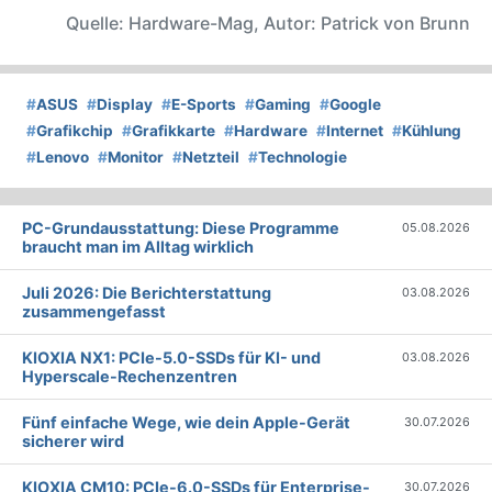
Quelle: Hardware-Mag, Autor: Patrick von Brunn
#
ASUS
#
Display
#
E-Sports
#
Gaming
#
Google
#
Grafikchip
#
Grafikkarte
#
Hardware
#
Internet
#
Kühlung
#
Lenovo
#
Monitor
#
Netzteil
#
Technologie
PC-Grundausstattung: Diese Programme
05.08.2026
braucht man im Alltag wirklich
Juli 2026: Die Bericht­erstattung
03.08.2026
zusammengefasst
KIOXIA NX1: PCIe-5.0-SSDs für KI- und
03.08.2026
Hyperscale-Rechenzentren
Fünf einfache Wege, wie dein Apple-Gerät
30.07.2026
sicherer wird
KIOXIA CM10: PCIe-6.0-SSDs für Enterprise-
30.07.2026