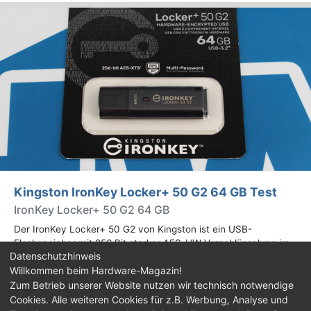
Kingston IronKey Locker+ 50 G2 64 GB Test
IronKey Locker+ 50 G2 64 GB
Der IronKey Locker+ 50 G2 von Kingston ist ein USB-
Flashspeicher mit 256 Bit starker AES-HW-Verschlüsselung im
Datenschutzhinweis
XTS-Modus. Wir haben das 64-GB-Modell im Praxistest
Willkommen beim Hardware-Magazin!
genauer begutachtet.
Zum Betrieb unserer Website nutzen wir technisch notwendige
Cookies. Alle weiteren Cookies für z.B. Werbung, Analyse und