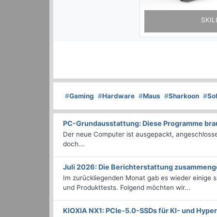
SKIL
#
Gaming
#
Hardware
#
Maus
#
Sharkoon
#
So
PC-Grundausstattung: Diese Programme brauc
Der neue Computer ist ausgepackt, angeschlossen
doch...
Juli 2026: Die Bericht­erstattung zusammeng
Im zurückliegenden Monat gab es wieder einige
und Produkttests. Folgend möchten wir...
KIOXIA NX1: PCIe-5.0-SSDs für KI- und Hyp