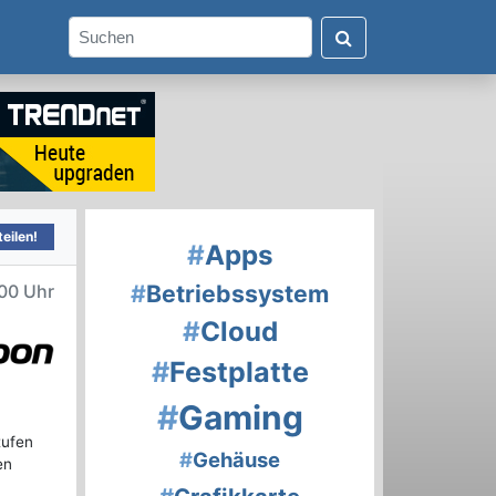
eilen!
#
Apps
#
Betriebssystem
00 Uhr
#
Cloud
#
Festplatte
#
Gaming
tufen
#
Gehäuse
en