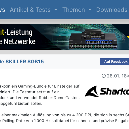
(current)
ws
Artikel & Tests
Themen
Downloads
le SKILLER SGB15
Auf Facebook t
28.01.
18:
koon ein Gaming-Bundle für Einsteiger auf
iert. Die Tastatur setzt auf ein
nblock und verwendet Rubber-Dome-Tasten,
ppgefühl bieten sollen.
iner maximalen Auflösung von bis zu 4.200 DPI, die sich in sechs S
ne Polling-Rate von 1.000 Hz soll dabei für schnelle und präzise Eingab