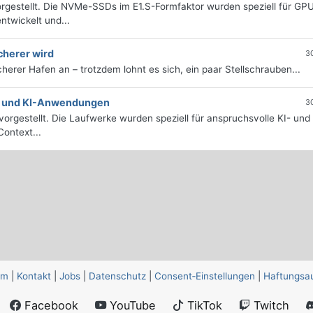
rgestellt. Die NVMe-SSDs im E1.S-Formfaktor wurden speziell für GP
twickelt und...
cherer wird
3
icherer Hafen an – trotzdem lohnt es sich, ein paar Stellschrauben...
e- und KI-Anwendungen
3
orgestellt. Die Laufwerke wurden speziell für anspruchsvolle KI- und
ontext...
um
|
Kontakt
|
Jobs
|
Datenschutz
|
Consent‑Einstellungen
|
Haftungsa
Facebook
YouTube
TikTok
Twitch