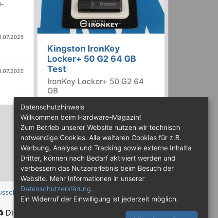
U-
0.07.2026
Kingston IronKey
Locker+ 50 G2 64 GB
Test
0.07.2026
IronKey Locker+ 50 G2 64
GB
Der IronKey Locker+ 50 G2 von
Datenschutzhinweis
Kingston ist ein USB-
Willkommen beim Hardware-Magazin!
Flashspeicher mit 256 Bit starker
Zum Betrieb unserer Website nutzen wir technisch
AES-HW-Verschlüsselung im XTS-
notwendige Cookies. Alle weiteren Cookies für z.B.
Modus. Wir haben das 64-GB-
Werbung, Analyse und Tracking sowie externe Inhalte
Modell im Praxistest genauer
Dritter, können nach Bedarf aktiviert werden und
begutachtet.
verbessern das Nutzererlebnis beim Besuch der
Website. Mehr Informationen in unserer
Datenschutzerklärung
.
usschluss
Ein Widerruf der Einwilligung ist jederzeit möglich.
Discord