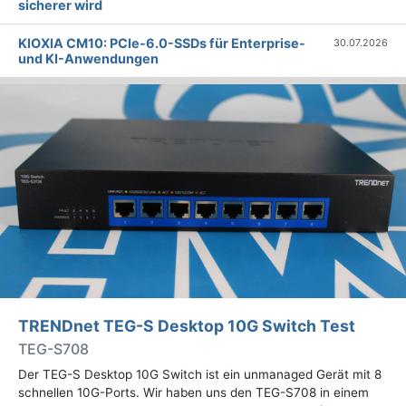
sicherer wird
KIOXIA CM10: PCIe-6.0-SSDs für Enterprise-
30.07.2026
und KI-Anwendungen
TRENDnet TEG-S Desktop 10G Switch Test
TEG-S708
Der TEG-S Desktop 10G Switch ist ein unmanaged Gerät mit 8
schnellen 10G-Ports. Wir haben uns den TEG-S708 in einem