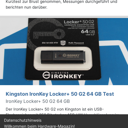
Kurztest zur Brust genommen, Messungen durchgeführt und
berichten nun darüber.
Kingston IronKey Locker+ 50 G2 64 GB Test
IronKey Locker+ 50 G2 64 GB
Der IronKey Locker+ 50 G2 von Kingston ist ein USB-
Flashspeicher mit 256 Bit starker AES-HW-Verschlüsselung im
Datenschutzhinweis
XTS-Modus. Wir haben das 64-GB-Modell im Praxistest
Willkommen beim Hardware-Magazin!
genauer begutachtet.