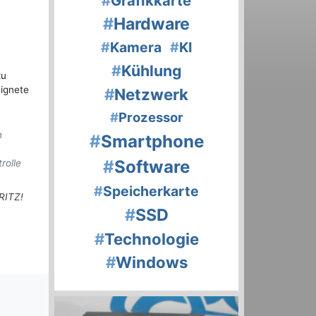
#
Grafikkarte
#
Hardware
#
Kamera
#
KI
#
Kühlung
zu
eignete
#
Netzwerk
#
Prozessor
n
#
Smartphone
#
Software
rolle
#
Speicherkarte
RITZ!
#
SSD
#
Technologie
#
Windows