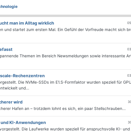
chnologie
ht man im Alltag wirklich
05
 und startet zum ersten Mal. Ein Gefühl der Vorfreude macht sich bre
efasst
03
 spannende Themen im Bereich Newsmeldungen sowie interessante Art
erscale-Rechenzentren
03
rgestellt. Die NVMe-SSDs im E1.S-Formfaktor wurden speziell für GP
twickelt und...
cherer wird
3
icherer Hafen an – trotzdem lohnt es sich, ein paar Stellschrauben...
e- und KI-Anwendungen
3
orgestellt. Die Laufwerke wurden speziell für anspruchsvolle KI- und