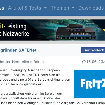
(current)
ws
Artikel & Tests
Themen
Downloads
r gründen SAFENet
Auf Facebook t
uter-Hersteller stärken
15.06.
23:
euen Sovereignty Alliance for European
devolo, LANCOM und TDT setzt sich die
t Europas und eine größere Berücksichtigung von
schen Technologiepolitik ein.
ßereuropäischen Anbietern im Bereich der
rale Schnittstelle für einen Großteil des
lianz hier einen wichtigen Baustein für die digitale Souveränität Europ