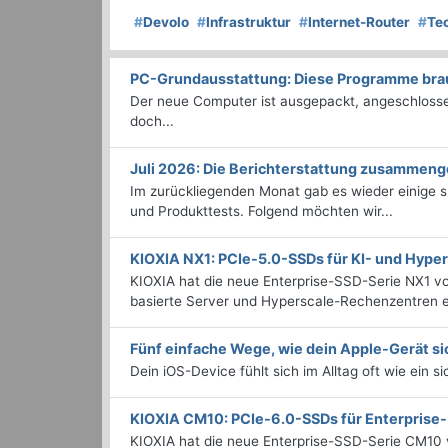
#
Devolo
#
Infrastruktur
#
Internet-Router
#
Te
PC-Grundausstattung: Diese Programme brauc
Der neue Computer ist ausgepackt, angeschlossen
doch...
Juli 2026: Die Bericht­erstattung zusammeng
Im zurückliegenden Monat gab es wieder einige
und Produkttests. Folgend möchten wir...
KIOXIA NX1: PCIe-5.0-SSDs für KI- und Hyp
KIOXIA hat die neue Enterprise-SSD-Serie NX1 vo
basierte Server und Hyperscale-Rechenzentren en
Fünf einfache Wege, wie dein Apple-Gerät si
Dein iOS-Device fühlt sich im Alltag oft wie ein s
KIOXIA CM10: PCIe-6.0-SSDs für Enterpris
KIOXIA hat die neue Enterprise-SSD-Serie CM10 v