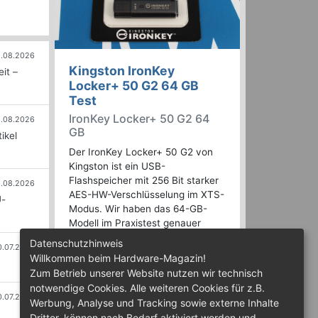
.08.2026
Kingston IronKey
it –
Locker+ 50 G2 64 GB
Test
IronKey Locker+ 50 G2 64
.08.2026
GB
ikel
Der IronKey Locker+ 50 G2 von
Kingston ist ein USB-
Flashspeicher mit 256 Bit starker
.08.2026
AES-HW-Verschlüsselung im XTS-
U-
Modus. Wir haben das 64-GB-
Modell im Praxistest genauer
begutachtet.
Datenschutzhinweis
0.07.2026
Willkommen beim Hardware-Magazin!
Zum Betrieb unserer Website nutzen wir technisch
notwendige Cookies. Alle weiteren Cookies für z.B.
0.07.2026
Werbung, Analyse und Tracking sowie externe Inhalte
Dritter, können nach Bedarf aktiviert werden und