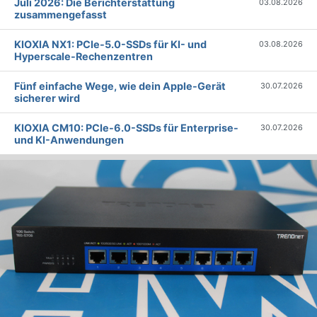
Juli 2026: Die Bericht­erstattung
03.08.2026
zusammengefasst
KIOXIA NX1: PCIe-5.0-SSDs für KI- und
03.08.2026
Hyperscale-Rechenzentren
Fünf einfache Wege, wie dein Apple-Gerät
30.07.2026
sicherer wird
KIOXIA CM10: PCIe-6.0-SSDs für Enterprise-
30.07.2026
und KI-Anwendungen