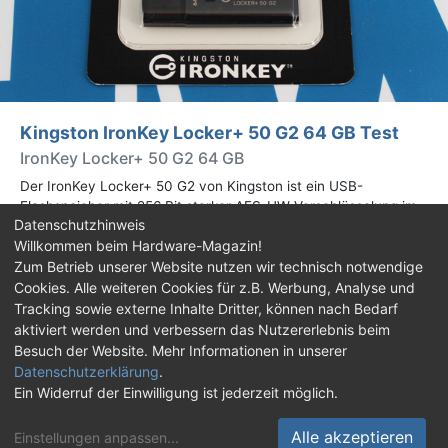
Kingston IronKey Locker+ 50 G2 64 GB Test
IronKey Locker+ 50 G2 64 GB
Der IronKey Locker+ 50 G2 von Kingston ist ein USB-
Flashspeicher mit 256 Bit starker AES-HW-Verschlüsselung im
Datenschutzhinweis
XTS-Modus. Wir haben das 64-GB-Modell im Praxistest
Willkommen beim Hardware-Magazin!
genauer begutachtet.
Zum Betrieb unserer Website nutzen wir technisch notwendige
Cookies. Alle weiteren Cookies für z.B. Werbung, Analyse und
Impressum
|
Kontakt
|
Jobs
|
Datenschutz
|
Tracking sowie externe Inhalte Dritter, können nach Bedarf
Consent‑Einstellungen
|
Haftungsausschluss
aktiviert werden und verbessern das Nutzererlebnis beim
Besuch der Website. Mehr Informationen in unserer
Feed
Facebook
YouTube
TikTok
Datenschutzerklärung
.
Ein Widerruf der Einwilligung ist jederzeit möglich.
Twitch
Discord
Alle akzeptieren
Einstellungen anpassen
...
© Copyright 2001 - 2026 Hardware-Magazin