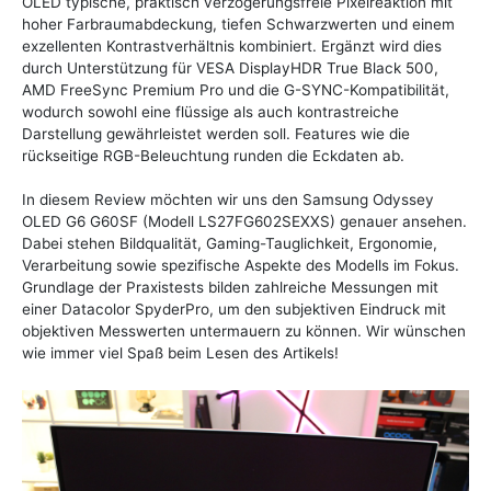
OLED typische, praktisch verzögerungsfreie Pixelreaktion mit
hoher Farbraumabdeckung, tiefen Schwarzwerten und einem
exzellenten Kontrastverhältnis kombiniert. Ergänzt wird dies
durch Unterstützung für VESA DisplayHDR True Black 500,
AMD FreeSync Premium Pro und die G-SYNC-Kompatibilität,
wodurch sowohl eine flüssige als auch kontrastreiche
Darstellung gewährleistet werden soll. Features wie die
rückseitige RGB-Beleuchtung runden die Eckdaten ab.
In diesem Review möchten wir uns den Samsung Odyssey
OLED G6 G60SF (Modell LS27FG602SEXXS) genauer ansehen.
Dabei stehen Bildqualität, Gaming-Tauglichkeit, Ergonomie,
Verarbeitung sowie spezifische Aspekte des Modells im Fokus.
Grundlage der Praxistests bilden zahlreiche Messungen mit
einer Datacolor SpyderPro, um den subjektiven Eindruck mit
objektiven Messwerten untermauern zu können. Wir wünschen
wie immer viel Spaß beim Lesen des Artikels!