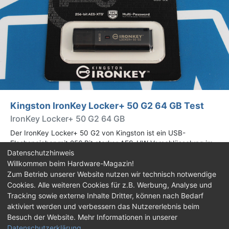
Kingston IronKey Locker+ 50 G2 64 GB Test
IronKey Locker+ 50 G2 64 GB
Der IronKey Locker+ 50 G2 von Kingston ist ein USB-
Flashspeicher mit 256 Bit starker AES-HW-Verschlüsselung im
Datenschutzhinweis
XTS-Modus. Wir haben das 64-GB-Modell im Praxistest
Willkommen beim Hardware-Magazin!
genauer begutachtet.
Zum Betrieb unserer Website nutzen wir technisch notwendige
Cookies. Alle weiteren Cookies für z.B. Werbung, Analyse und
Impressum
|
Kontakt
|
Jobs
|
Datenschutz
|
Tracking sowie externe Inhalte Dritter, können nach Bedarf
Consent‑Einstellungen
|
Haftungsausschluss
aktiviert werden und verbessern das Nutzererlebnis beim
Besuch der Website. Mehr Informationen in unserer
Feed
Facebook
YouTube
TikTok
Datenschutzerklärung
.