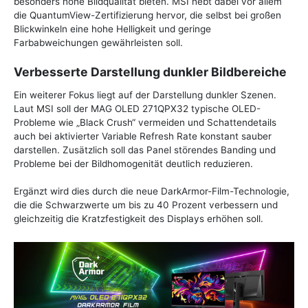
besonders hohe Bildqualität bieten. MSI hebt dabei vor allem
die QuantumView-Zertifizierung hervor, die selbst bei großen
Blickwinkeln eine hohe Helligkeit und geringe
Farbabweichungen gewährleisten soll.
Verbesserte Darstellung dunkler Bildbereiche
Ein weiterer Fokus liegt auf der Darstellung dunkler Szenen.
Laut MSI soll der MAG OLED 271QPX32 typische OLED-
Probleme wie „Black Crush“ vermeiden und Schattendetails
auch bei aktivierter Variable Refresh Rate konstant sauber
darstellen. Zusätzlich soll das Panel störendes Banding und
Probleme bei der Bildhomogenität deutlich reduzieren.
Ergänzt wird dies durch die neue DarkArmor-Film-Technologie,
die die Schwarzwerte um bis zu 40 Prozent verbessern und
gleichzeitig die Kratzfestigkeit des Displays erhöhen soll.