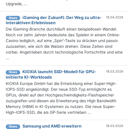
Upgrade, ...
iGaming der Zukunft: Der Weg zu ultra-
19.04.2026
News
interaktiven Erlebnissen
Die iGaming-Branche durchläuft einen beispiellosen Wandel.
Noch vor zehn Jahren bedeutete das Spielen in einem Online-
Casino lediglich, auf eine „Spin“-Taste zu drücken und passiv
zuzusehen, wie sich die Walzen drehen. Diese Zeiten sind
vorbei. Angetrieben durch technologische Fortschritte und eine
...
KIOXIA launcht SSD-Modell für GPU-
18.03.2026
News
initiierte KI-Workloads
KIOXIA Europe GmbH hat die Entwicklung einer Super-High-
IOPS-SSD angekündigt. Der neue SSD-Typ ermöglicht es
GPUs, direkt auf den Hochgeschwindigkeits-Flashspeicher
zuzugreifen und diesen als Erweiterung des High Bandwidth
Memory (HBM) in KI-Systemen zu nutzen. Die neue Super-
High-IOPS-SSD, die als GP-Serie vertrieben ...
Samsung und AMD erweitern
18.03.2026
News