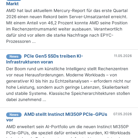
Markt
AMD hat laut aktuellem Mercury-Report für das erste Quartal
2026 einen neuen Rekord beim Server-Umsatzanteil erreicht.
Mit einem Anteil von 46,2 Prozent konnte AMD seine Position
im Rechenzentrumsmarkt weiter ausbauen. Verantwortlich
dafür sind vor allem die starke Nachfrage nach EPYC-
Prozessoren ...
PCIe Gen5 SSDs treiben KI-
11.05.2026
News
Infrastrukturen voran
Der Boom rund um künstliche Intelligenz stellt Rechenzentren
vor neue Herausforderungen. Moderne Workloads – von
generativer KI bis hin zu Echtzeitanalysen – erfordern nicht nur
hohe Leistung, sondern auch geringe Latenzen, Skalierbarkeit
und stabile Systeme. Klassische Speicherarchitekturen stoßen
dabei zunehmend ...
AMD stellt Instinct MI350P PCIe-GPUs
07.05.2026
News
vor
AMD erweitert sein AI-Portfolio um die neuen Instinct MI350P
PCIe-GPUs, die speziell dafür entwickelt wurden, KI-Workloads