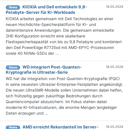
KIOXIA und Dell entwickeln 9,8-
19.05.2026
News
Petabyte-Server für KI-Workloads
KIOXIA arbeitet gemeinsam mit Dell Technologies an einer
neuen Hochdichte-Speicherplattform für KI- und
datenintensive Anwendungen. Die gemeinsam entwickelte
2HE-Konfiguration erreicht eine skalierbare
Flashspeicherkapazität von bis zu 9,8 Petabyte und kombiniert
den Dell PowerEdge R7725xd mit AMD-EPYC-Prozessoren
sowie 40 NVMe-SSDs der ...
WD integriert Post-Quanten-
18.05.2026
News
Kryptografie in Ultrastar-Serie
WD hat die Integration von Post-Quanten-Kryptografie (PQC)
in seine neuesten Ultrastar-Enterprise-Festplatten angekündigt.
Die neuen UltraSMR-Modelle sollen Unternehmen dabei helfen,
sich frühzeitig gegen zukünftige Bedrohungen durch
Quantencomputer abzusichern. Im Fokus stehen dabei
moderne KI-Infrastrukturen, die enorme Mengen langlebiger
Daten erzeugen und ...
AMD erreicht Rekordanteil im Server-
16.05.2026
News