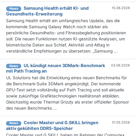
Samsung Health erhält KI- und
15.06.2026
News
Gesundheits-Erweiterung
Samsung Health erhält ein umfangreiches Update, das die
kommende Samsung Galaxy Watch noch stärker als
persönliche Gesundheits- und Fitnessbegleitung positionieren
soll. Die neuen Funktionen nutzen KI-gestützte Analysen, um
biometrische Daten aus Schlaf, Aktivität und Alltag in
verständliche Empfehlungen zu übersetzen. „Samsung ...
UL kündigt neuen 3DMark-Benchmark
03.06.2026
News
mit Path Tracing an
UL Solutions hat die Entwicklung eines neuen Benchmarks für
die Benchmark-Suite 3DMark angekündigt. Der kommende
GPU-Test setzt vollständig auf Path Tracing und soll aktuelle
sowie zukünftige Grafiktechnologien realitätsnah abbilden.
Gleichzeitig wurde Thermal Grizzly als erster offizieller Sponsor
des neuen Benchmarks ...
Cooler Master und G.SKILL bringen
31.05.2026
News
aktiv gekühlten DDR5-Speicher
Cooler Master und G.SKILL haben im Rahmen der Computex