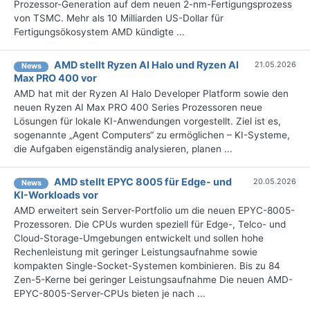
Prozessor-Generation auf dem neuen 2-nm-Fertigungsprozess
von TSMC. Mehr als 10 Milliarden US-Dollar für
Fertigungsökosystem AMD kündigte ...
AMD stellt Ryzen AI Halo und Ryzen AI
21.05.2026
News
Max PRO 400 vor
AMD hat mit der Ryzen AI Halo Developer Platform sowie den
neuen Ryzen AI Max PRO 400 Series Prozessoren neue
Lösungen für lokale KI-Anwendungen vorgestellt. Ziel ist es,
sogenannte „Agent Computers“ zu ermöglichen – KI-Systeme,
die Aufgaben eigenständig analysieren, planen ...
AMD stellt EPYC 8005 für Edge- und
20.05.2026
News
KI-Workloads vor
AMD erweitert sein Server-Portfolio um die neuen EPYC-8005-
Prozessoren. Die CPUs wurden speziell für Edge-, Telco- und
Cloud-Storage-Umgebungen entwickelt und sollen hohe
Rechenleistung mit geringer Leistungsaufnahme sowie
kompakten Single-Socket-Systemen kombinieren. Bis zu 84
Zen-5-Kerne bei geringer Leistungsaufnahme Die neuen AMD-
EPYC-8005-Server-CPUs bieten je nach ...