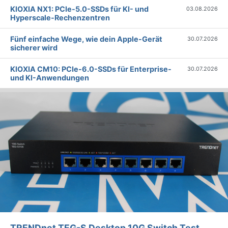
KIOXIA NX1: PCIe-5.0-SSDs für KI- und
03.08.2026
Hyperscale-Rechenzentren
Fünf einfache Wege, wie dein Apple-Gerät
30.07.2026
sicherer wird
KIOXIA CM10: PCIe-6.0-SSDs für Enterprise-
30.07.2026
und KI-Anwendungen
TRENDnet TEG-S Desktop 10G Switch Test