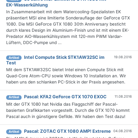
EK-Wasserkühlung
In Zusammenarbeit mit dem Watercooling-Spezialisten EK
präsentiert MSI eine limitierte Sonderauflage der GeForce GTX
1080. Die MSI GeForce GTX 1080 30th Anniversary besticht
durch klares Design im Aluminium-Finish und ist mit einem EK-
Predator AiO-Wasserkühlsystem mit 120-mm PWM Vardar-
Lüftern, DDC-Pumpe und ...
Intel Compute Stick STK1AW32SC im
19.08.2016
Artikel
Test
Mit dem STK1AW32SC bietet Intel einen Compute Stick mit
Quad-Core Atom-CPU sowie Windows 10 Installation an. Wir
haben uns den schlanken PC-Stick in der Praxis angesehen.
Pascal: KFA2 GeForce GTX 1070 EXOC
11.08.2016
Artikel
Mit der GTX 1080 hat Nvidia das Flaggschiff der Pascal-
basierten Grafikkarten vorgestellt. Durch die GTX 1070 kommt
Pascal auch in günstigere Gefilde. Wir haben den Test dazu!
Pascal: ZOTAC GTX 1080 AMP! Extreme
04.08.2016
Artikel