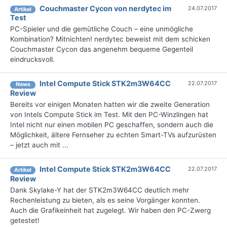
Couchmaster Cycon von nerdytec im
24.07.2017
Artikel
Test
PC-Spieler und die gemütliche Couch – eine unmögliche
Kombination? Mitnichten! nerdytec beweist mit dem schicken
Couchmaster Cycon das angenehm bequeme Gegenteil
eindrucksvoll.
Intel Compute Stick STK2m3W64CC
22.07.2017
News
Review
Bereits vor einigen Monaten hatten wir die zweite Generation
von Intels Compute Stick im Test. Mit den PC-Winzlingen hat
Intel nicht nur einen mobilen PC geschaffen, sondern auch die
Möglichkeit, ältere Fernseher zu echten Smart-TVs aufzurüsten
– jetzt auch mit ...
Intel Compute Stick STK2m3W64CC
22.07.2017
Artikel
Review
Dank Skylake-Y hat der STK2m3W64CC deutlich mehr
Rechenleistung zu bieten, als es seine Vorgänger konnten.
Auch die Grafikeinheit hat zugelegt. Wir haben den PC-Zwerg
getestet!