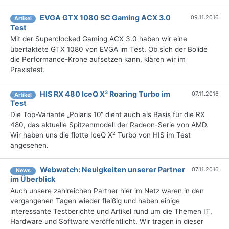
EVGA GTX 1080 SC Gaming ACX 3.0
09.11.2016
Artikel
Test
Mit der Superclocked Gaming ACX 3.0 haben wir eine
übertaktete GTX 1080 von EVGA im Test. Ob sich der Bolide
die Performance-Krone aufsetzen kann, klären wir im
Praxistest.
HIS RX 480 IceQ X² Roaring Turbo im
07.11.2016
Artikel
Test
Die Top-Variante „Polaris 10“ dient auch als Basis für die RX
480, das aktuelle Spitzenmodell der Radeon-Serie von AMD.
Wir haben uns die flotte IceQ X² Turbo von HIS im Test
angesehen.
Webwatch: Neuigkeiten unserer Partner
07.11.2016
News
im Überblick
Auch unsere zahlreichen Partner hier im Netz waren in den
vergangenen Tagen wieder fleißig und haben einige
interessante Testberichte und Artikel rund um die Themen IT,
Hardware und Software veröffentlicht. Wir tragen in dieser