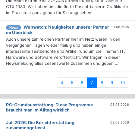
Die AMP! Extreme ist ZOTACs ab Werk übertaktete GeForce
GTX 1080. Wir haben uns die flotte Pascal-basierte Grafikkarte
im Praxistest ganz genau für Sie angesehen!
Webwatch: Neuigkeiten unserer Partner
01.08.2016
News
im Überblick
Auch unsere zahlreichen Partner hier im Netz waren in den
vergangenen Tagen wieder fleißig und haben einige
interessante Testberichte und Artikel rund um die Themen IT,
Hardware und Software veröffentlicht. Wir tragen in dieser
Newsmeldung alles Lesenswerte zusammen und geben ...
(current)
4
5
6
7
8
9
10
PC-Grundausstattung: Diese Programme
05.08.2026
braucht man im Alltag wirklich
Juli 2026: Die Bericht­erstattung
03.08.2026
zusammengefasst