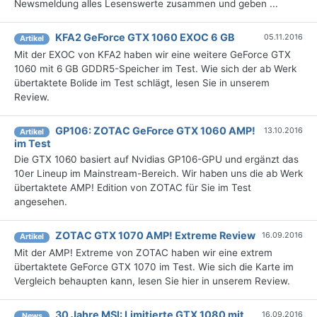
Newsmeldung alles Lesenswerte zusammen und geben ...
KFA2 GeForce GTX 1060 EXOC 6 GB
05.11.2016
Artikel
Mit der EXOC von KFA2 haben wir eine weitere GeForce GTX
1060 mit 6 GB GDDR5-Speicher im Test. Wie sich der ab Werk
übertaktete Bolide im Test schlägt, lesen Sie in unserem
Review.
GP106: ZOTAC GeForce GTX 1060 AMP!
13.10.2016
Artikel
im Test
Die GTX 1060 basiert auf Nvidias GP106-GPU und ergänzt das
10er Lineup im Mainstream-Bereich. Wir haben uns die ab Werk
übertaktete AMP! Edition von ZOTAC für Sie im Test
angesehen.
ZOTAC GTX 1070 AMP! Extreme Review
16.09.2016
Artikel
Mit der AMP! Extreme von ZOTAC haben wir eine extrem
übertaktete GeForce GTX 1070 im Test. Wie sich die Karte im
Vergleich behaupten kann, lesen Sie hier in unserem Review.
30 Jahre MSI: Limitierte GTX 1080 mit
16.09.2016
News