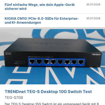
Fünf einfache Wege, wie dein Apple-Gerät
30.07.2026
sicherer wird
KIOXIA CM10: PCIe-6.0-SSDs für Enterprise-
30.07.2026
und KI-Anwendungen
TRENDnet TEG-S Desktop 10G Switch Test
TEG-S708
Der TEG-S Desktop 10G Switch ist ein unmanaged Gerät mit 8