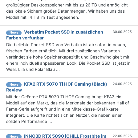
großzügiger Desktopspeicher mit bis zu 26 TB und ermöglicht
das lokale Sichern großer Datenmengen. Wir haben uns das
Modell mit 14 TB im Test angesehen.
Verbatim Pocket SSD in zusätzlichen
30.09.2025
News
Farben verfügbar
Die beliebte Pocket SSD von Verbatim ist ab sofort in neuen,
frischen Farben erhältlich. Mit drei zusätzlichen Varianten
verbindet sie hohe Speicherkapazität und Geschwindigkeit mit
einem individuell anpassbaren Look. Die Pocket SSD ist jetzt in
Weiß, Lila und Polar Blau ...
KFA2 RTX 5070 Ti HOF Gaming (Black)
24.09.2025
News
Review
Mit der GeForce RTX 5070 Ti HOF Gaming bringt KFA2 ein
Modell auf den Markt, das die Merkmale der bekannten Hall of
Fame-Serie aufgreift und in eine Mittelklasse-Grafikkarte
integriert. Die Karte richtet sich an Nutzer, die neben einer
soliden Performance ...
INNO3D RTX 5090 iCHILL Frostbite im
22.09.2025
News