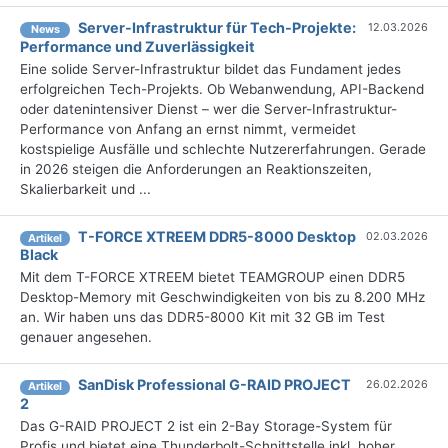
Server-Infrastruktur für Tech-Projekte:
12.03.2026
News
Performance und Zuverlässigkeit
Eine solide Server-Infrastruktur bildet das Fundament jedes
erfolgreichen Tech-Projekts. Ob Webanwendung, API-Backend
oder datenintensiver Dienst – wer die Server-Infrastruktur-
Performance von Anfang an ernst nimmt, vermeidet
kostspielige Ausfälle und schlechte Nutzererfahrungen. Gerade
in 2026 steigen die Anforderungen an Reaktionszeiten,
Skalierbarkeit und ...
T-FORCE XTREEM DDR5-8000 Desktop
02.03.2026
Artikel
Black
Mit dem T-FORCE XTREEM bietet TEAMGROUP einen DDR5
Desktop-Memory mit Geschwindigkeiten von bis zu 8.200 MHz
an. Wir haben uns das DDR5-8000 Kit mit 32 GB im Test
genauer angesehen.
SanDisk Professional G-RAID PROJECT
26.02.2026
Artikel
2
Das G-RAID PROJECT 2 ist ein 2-Bay Storage-System für
Profis und bietet eine Thunderbolt-Schnittstelle inkl. hoher