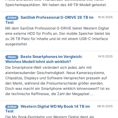
Speicherkapazitäten. Wir haben das 48-TB-Modell getestet.
SanDisk Professional G-DRIVE 26 TB im
16.10.2025
Artikel
Test
Mit dem SanDisk Professional G-DRIVE bietet Western Digital
eine externe HDD für Profis an. Der mobile Speicher bietet bis
zu 26 TB Platz für Inhalte und ist mit einem USB-C-Interface
ausgestattet.
Beste Smartphones im Vergleich:
14.10.2025
News
Welches Modell lohnt sich wirklich?
Die Smartphone-Welt verändert sich jedes Jahr mit
atemberaubender Geschwindigkeit. Neue Kamerasysteme,
Chipsätze, Displays und Software-Versprechen prasseln auf
den Markt, während die Preisunterschiede größer werden.
Doch was macht ein Smartphone wirklich lohnenswert? Ist es
die technische Raffinesse, die Zahl der Megapixel ...
Western Digital WD My Book 14 TB im
08.10.2025
Artikel
Test
Die My Book-Festplatte von Western Digital dient als