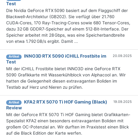
Test
Die Nvidia GeForce RTX 5090 basiert auf dem Flaggschiff der
Blackwell‑Architektur (GB202). Sie verfügt über 21.760
CUDA‑Cores, 170 Ray‑Tracing‑Cores sowie 680 Tensor‑Cores,
dazu 32 GB GDDR7‑Speicher auf einem 512‑Bit‑Interface. Der
Speicher arbeitet mit 28 Gbps, was eine Speicherbandbreite
von etwa 1.792 GB/s ergibt. Damit ...
INNO3D RTX 5090 iCHILL Frostbite im
20.09.2025
Artikel
Test
Mit der iCHILL Frostbite bietet INNO3D eine GeForce RTX
5090 Grafikkarte mit Wasserkühlblock von Alphacool an. Wir
hatten die Gelegenheit diesen extravaganten Boliden im
Testlab auf Herz und Nieren zu prüfen.
KFA2 RTX 5070 Ti HOF Gaming (Black)
19.09.2025
Artikel
Review
Mit der GeForce RTX 5070 Ti HOF Gaming bietet Grafikkarten-
Spezialist KFA2 einen besonders extravaganten Boliden mit
großem OC-Potenzial an. Wir durften im Praxistest einen Blick
auf die Black Edition der Karte werfen.