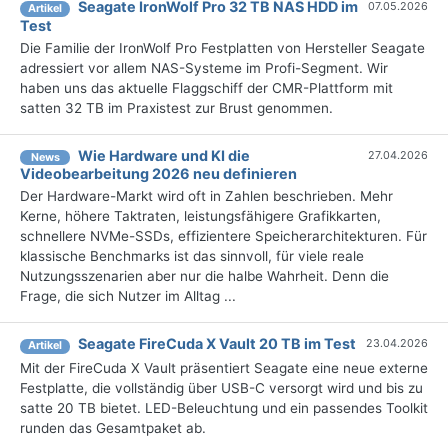
Seagate IronWolf Pro 32 TB NAS HDD im
07.05.2026
Artikel
Test
Die Familie der IronWolf Pro Festplatten von Hersteller Seagate
adressiert vor allem NAS-Systeme im Profi-Segment. Wir
haben uns das aktuelle Flaggschiff der CMR-Plattform mit
satten 32 TB im Praxistest zur Brust genommen.
Wie Hardware und KI die
27.04.2026
News
Videobearbeitung 2026 neu definieren
Der Hardware-Markt wird oft in Zahlen beschrieben. Mehr
Kerne, höhere Taktraten, leistungsfähigere Grafikkarten,
schnellere NVMe-SSDs, effizientere Speicherarchitekturen. Für
klassische Benchmarks ist das sinnvoll, für viele reale
Nutzungsszenarien aber nur die halbe Wahrheit. Denn die
Frage, die sich Nutzer im Alltag ...
Seagate FireCuda X Vault 20 TB im Test
23.04.2026
Artikel
Mit der FireCuda X Vault präsentiert Seagate eine neue externe
Festplatte, die vollständig über USB-C versorgt wird und bis zu
satte 20 TB bietet. LED-Beleuchtung und ein passendes Toolkit
runden das Gesamtpaket ab.