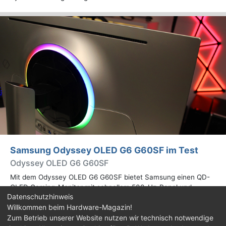
Samsung Odyssey OLED G6 G60SF im Test
Odyssey OLED G6 G60SF
Mit dem Odyssey OLED G6 G60SF bietet Samsung einen QD-
OLED Gaming-Monitor mit schnellem 500-Hz-Panel und
Datenschutzhinweis
WQHD-Auflösung an. Wir haben den 27 Zoll großen Monitor auf
Willkommen beim Hardware-Magazin!
Herz und Nieren geprüft.
Zum Betrieb unserer Website nutzen wir technisch notwendige