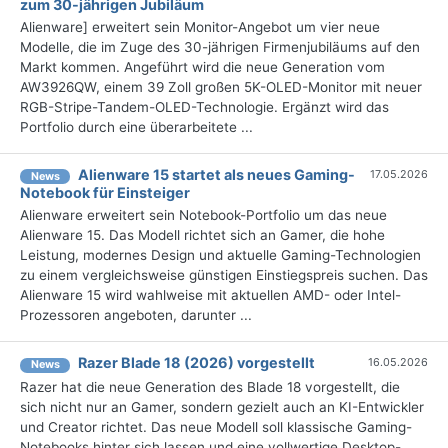
zum 30-jährigen Jubiläum
Alienware] erweitert sein Monitor-Angebot um vier neue
Modelle, die im Zuge des 30-jährigen Firmenjubiläums auf den
Markt kommen. Angeführt wird die neue Generation vom
AW3926QW, einem 39 Zoll großen 5K-OLED-Monitor mit neuer
RGB-Stripe-Tandem-OLED-Technologie. Ergänzt wird das
Portfolio durch eine überarbeitete ...
Alienware 15 startet als neues Gaming-
17.05.2026
News
Notebook für Einsteiger
Alienware erweitert sein Notebook-Portfolio um das neue
Alienware 15. Das Modell richtet sich an Gamer, die hohe
Leistung, modernes Design und aktuelle Gaming-Technologien
zu einem vergleichsweise günstigen Einstiegspreis suchen. Das
Alienware 15 wird wahlweise mit aktuellen AMD- oder Intel-
Prozessoren angeboten, darunter ...
Razer Blade 18 (2026) vorgestellt
16.05.2026
News
Razer hat die neue Generation des Blade 18 vorgestellt, die
sich nicht nur an Gamer, sondern gezielt auch an KI-Entwickler
und Creator richtet. Das neue Modell soll klassische Gaming-
Notebooks hinter sich lassen und eine vollwertige Desktop-