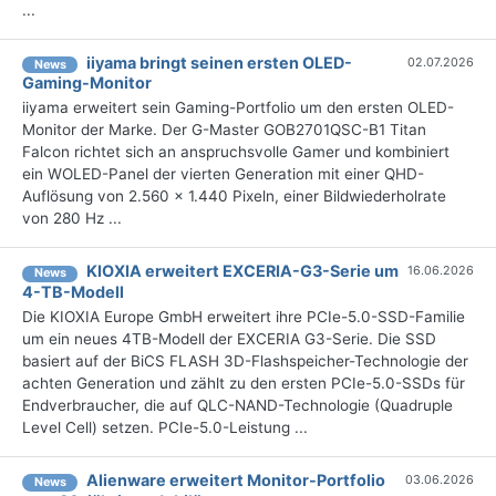
...
iiyama bringt seinen ersten OLED-
02.07.2026
News
Gaming-Monitor
iiyama erweitert sein Gaming-Portfolio um den ersten OLED-
Monitor der Marke. Der G-Master GOB2701QSC-B1 Titan
Falcon richtet sich an anspruchsvolle Gamer und kombiniert
ein WOLED-Panel der vierten Generation mit einer QHD-
Auflösung von 2.560 × 1.440 Pixeln, einer Bildwiederholrate
von 280 Hz ...
KIOXIA erweitert EXCERIA-G3-Serie um
16.06.2026
News
4-TB-Modell
Die KIOXIA Europe GmbH erweitert ihre PCIe-5.0-SSD-Familie
um ein neues 4TB-Modell der EXCERIA G3-Serie. Die SSD
basiert auf der BiCS FLASH 3D-Flashspeicher-Technologie der
achten Generation und zählt zu den ersten PCIe-5.0-SSDs für
Endverbraucher, die auf QLC-NAND-Technologie (Quadruple
Level Cell) setzen. PCIe-5.0-Leistung ...
Alienware erweitert Monitor-Portfolio
03.06.2026
News