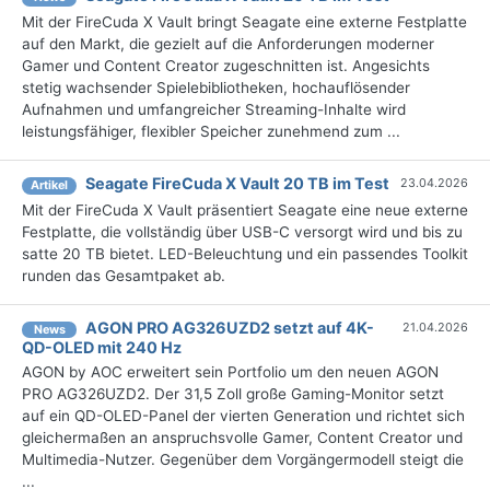
Mit der FireCuda X Vault bringt Seagate eine externe Festplatte
auf den Markt, die gezielt auf die Anforderungen moderner
Gamer und Content Creator zugeschnitten ist. Angesichts
stetig wachsender Spielebibliotheken, hochauflösender
Aufnahmen und umfangreicher Streaming-Inhalte wird
leistungsfähiger, flexibler Speicher zunehmend zum ...
Seagate FireCuda X Vault 20 TB im Test
23.04.2026
Artikel
Mit der FireCuda X Vault präsentiert Seagate eine neue externe
Festplatte, die vollständig über USB-C versorgt wird und bis zu
satte 20 TB bietet. LED-Beleuchtung und ein passendes Toolkit
runden das Gesamtpaket ab.
AGON PRO AG326UZD2 setzt auf 4K-
21.04.2026
News
QD-OLED mit 240 Hz
AGON by AOC erweitert sein Portfolio um den neuen AGON
PRO AG326UZD2. Der 31,5 Zoll große Gaming-Monitor setzt
auf ein QD-OLED-Panel der vierten Generation und richtet sich
gleichermaßen an anspruchsvolle Gamer, Content Creator und
Multimedia-Nutzer. Gegenüber dem Vorgängermodell steigt die
...