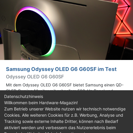
Samsung Odyssey OLED G6 G60SF im Test
Odyssey OLED G6 G60SF
Mit dem Odyssey OLED G6 G60SF bietet Samsung einen QD-
OLED Gaming-Monitor mit schnellem 500-Hz-Panel und
Datenschutzhinweis
WQHD-Auflösung an. Wir haben den 27 Zoll großen Monitor auf
Willkommen beim Hardware-Magazin!
Herz und Nieren geprüft.
Zum Betrieb unserer Website nutzen wir technisch notwendige
Cookies. Alle weiteren Cookies für z.B. Werbung, Analyse und
Impressum
|
Kontakt
|
Jobs
|
Datenschutz
|
Tracking sowie externe Inhalte Dritter, können nach Bedarf
Consent‑Einstellungen
|
Haftungsausschluss
aktiviert werden und verbessern das Nutzererlebnis beim