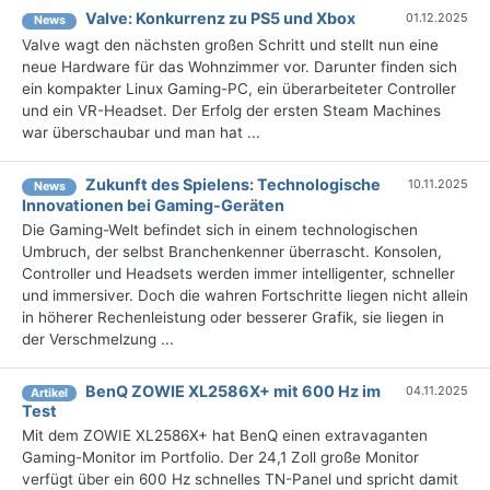
Valve: Konkurrenz zu PS5 und Xbox
01.12.2025
News
Valve wagt den nächsten großen Schritt und stellt nun eine
neue Hardware für das Wohnzimmer vor. Darunter finden sich
ein kompakter Linux Gaming-PC, ein überarbeiteter Controller
und ein VR-Headset. Der Erfolg der ersten Steam Machines
war überschaubar und man hat ...
Zukunft des Spielens: Technologische
10.11.2025
News
Innovationen bei Gaming-Geräten
Die Gaming-Welt befindet sich in einem technologischen
Umbruch, der selbst Branchenkenner überrascht. Konsolen,
Controller und Headsets werden immer intelligenter, schneller
und immersiver. Doch die wahren Fortschritte liegen nicht allein
in höherer Rechenleistung oder besserer Grafik, sie liegen in
der Verschmelzung ...
BenQ ZOWIE XL2586X+ mit 600 Hz im
04.11.2025
Artikel
Test
Mit dem ZOWIE XL2586X+ hat BenQ einen extravaganten
Gaming-Monitor im Portfolio. Der 24,1 Zoll große Monitor
verfügt über ein 600 Hz schnelles TN-Panel und spricht damit