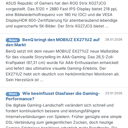
ASUS Republic of Gamers hat den ROG Strix XG27JCG
vorgestellt. Das 5120 x 2880 Fast IPS-Display bietet 218 ppi,
eine Bildwiederholfrequenz von 180 Hz (OC) und die VESA
DisplayHDR 600-Zertifizierung für atemberaubend lebendige
und superscharfe 5K-Bilder. Der Strix XG27JCG bietet ...
BenQ bringt den MOBIUZ EX271UZ auf
28.01.2026
News
den Markt
BenQ setzt mit dem neuen MOBIUZ EX271UZ neue Maßstäbe
für das visuelle Storytelling im AAA-Gaming. Das 26,5-Zoll-
Kraftpaket (67,31 cm) wurde für AAA-Enthusiasten entwickelt
und liefert das ultimative visuelle Gaming-Erlebnis. Der
EX271UZ hebt sich deutlich von herkömmlichen Monitoren ab.
Sein Herzstück ist ...
Wie beeinflusst Glasfaser die Gaming-
23.01.2026
News
Performance?
Die digitale Gaming-Landschaft verändert sich schnell und
fordert kontinuierlich bessere und leistungsfähigere
Internetverbindungen von Spielern. Früher genügte eine simple
DSL-Verbindung zum gelegentlichen Zocken, doch heutige
Gaming-Erlebnisse benötigen erheblich mehr Bandbreite. Die