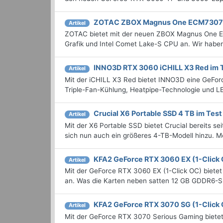
ZOTAC ZBOX Magnus One ECM7307
Artikel
ZOTAC bietet mit der neuen ZBOX Magnus One
Grafik und Intel Comet Lake-S CPU an. Wir habe
INNO3D RTX 3060 iCHILL X3 Red im 
Artikel
Mit der iCHILL X3 Red bietet INNO3D eine GeFor
Triple-Fan-Kühlung, Heatpipe-Technologie und L
Crucial X6 Portable SSD 4 TB im Test
Artikel
Mit der X6 Portable SSD bietet Crucial bereits sei
sich nun auch ein größeres 4-TB-Modell hinzu. Me
KFA2 GeForce RTX 3060 EX (1-Click 
Artikel
Mit der GeForce RTX 3060 EX (1-Click OC) bietet
an. Was die Karten neben satten 12 GB GDDR6-Spe
KFA2 GeForce RTX 3070 SG (1-Click 
Artikel
Mit der GeForce RTX 3070 Serious Gaming bietet