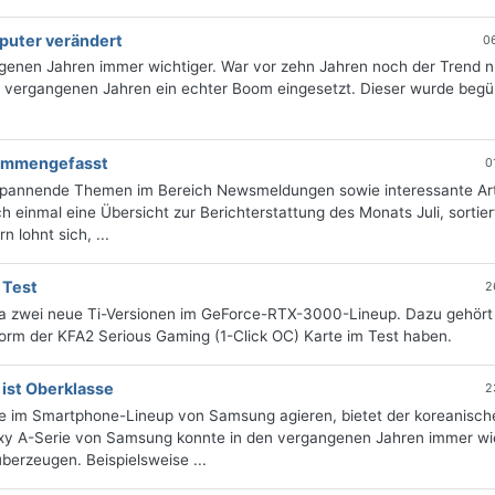
puter verändert
0
genen Jahren immer wichtiger. War vor zehn Jahren noch der Trend n
n vergangenen Jahren ein echter Boom eingesetzt. Dieser wurde begü
usammengefasst
0
 spannende Themen im Bereich Newsmeldungen sowie interessante Art
 einmal eine Übersicht zur Berichterstattung des Monats Juli, sortie
 lohnt sich, ...
 Test
2
dia zwei neue Ti-Versionen im GeForce-RTX-3000-Lineup. Dazu gehört
Form der KFA2 Serious Gaming (1-Click OC) Karte im Test haben.
ist Oberklasse
2
ze im Smartphone-Lineup von Samsung agieren, bietet der koreanisch
alaxy A-Serie von Samsung konnte in den vergangenen Jahren immer wi
berzeugen. Beispielsweise ...