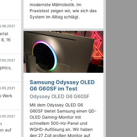
modernste Mährobotik. Im
Praxistest zeigen wir, wie sich das
System im Alltag schlägt.
4.06.2021
rtal
 8, 16
7.05.2021
phics,
Samsung Odyssey OLED
G6 G60SF im Test
8.05.2021
b Werk
Odyssey OLED G6 G60SF
Mit dem Odyssey OLED G6
G60SF bietet Samsung einen QD-
4.05.2021
OLED Gaming-Monitor mit
schnellem 500-Hz-Panel und
h
WQHD-Auflösung an. Wir haben
en auf
den 27 Zoll großen Monitor auf