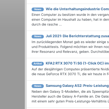
Wie die Unterhaltungsindustrie Com
News
Einen Computer zu besitzen wurde in den vergan
einen Computer im Haushalt zu haben, hat in de
durch die rasche ...
Juli 2021: Die Berichterstattung z
News
Im zurückliegenden Monat gab es wieder einige
und Produkttests. Folgend möchten wir Ihnen noch
ihrer Resonanz und Relevanz, geben. Durchstöbern
KFA2 RTX 3070 Ti SG (1-Click OC) im
Artikel
Auf der diesjährigen Computex präsentierte Nvi
die neue GeForce RTX 3070 Ti, die wir heute in 
Samsung Galaxy A52: Preis-Leistung 
News
Neben den Galaxy S-Modellen, die als Speerspit
Hersteller auch die Galaxy A-Familie an. Die G
mit einem sehr guten Preis-Leistungs-Verhältnis ü