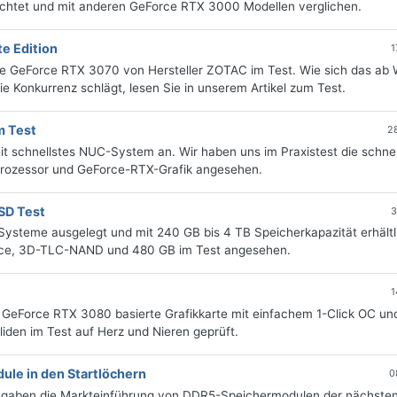
euchtet und mit anderen GeForce RTX 3000 Modellen verglichen.
e Edition
1
ine GeForce RTX 3070 von Hersteller ZOTAC im Test. Wie sich das ab 
e Konkurrenz schlägt, lesen Sie in unserem Artikel zum Test.
m Test
2
eit schnellstes NUC-System an. Wir haben uns im Praxistest die schnel
Prozessor und GeForce-RTX-Grafik angesehen.
SD Test
3
Systeme ausgelegt und mit 240 GB bis 4 TB Speicherkapazität erhältl
face, 3D-TLC-NAND und 480 GB im Test angesehen.
1
ne GeForce RTX 3080 basierte Grafikkarte mit einfachem 1-Click OC un
liden im Test auf Herz und Nieren geprüft.
e in den Startlöchern
0
 Angaben die Markteinführung von DDR5-Speichermodulen der nächste