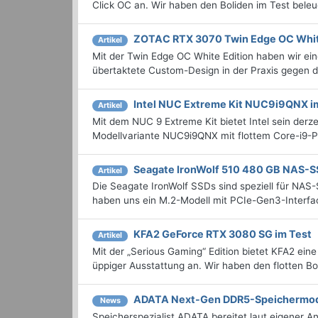
Click OC an. Wir haben den Boliden im Test bel
ZOTAC RTX 3070 Twin Edge OC Whit
Artikel
Mit der Twin Edge OC White Edition haben wir e
übertaktete Custom-Design in der Praxis gegen di
Intel NUC Extreme Kit NUC9i9QNX i
Artikel
Mit dem NUC 9 Extreme Kit bietet Intel sein derz
Modellvariante NUC9i9QNX mit flottem Core-i9-
Seagate IronWolf 510 480 GB NAS-S
Artikel
Die Seagate IronWolf SSDs sind speziell für NAS-
haben uns ein M.2-Modell mit PCIe-Gen3-Inter
KFA2 GeForce RTX 3080 SG im Test
Artikel
Mit der „Serious Gaming“ Edition bietet KFA2 ei
üppiger Ausstattung an. Wir haben den flotten Bo
ADATA Next-Gen DDR5-Speichermodul
News
Speicherspezialist ADATA bereitet laut eigener