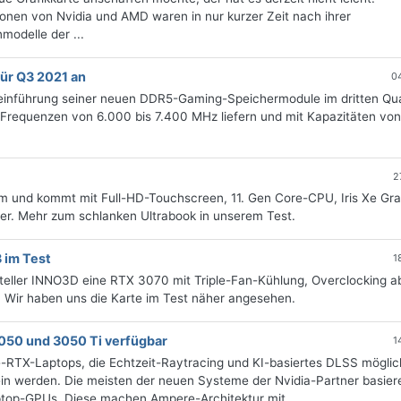
onen von Nvidia und AMD waren in nur kurzer Zeit nach ihrer
modelle der ...
ür Q3 2021 an
0
inführung seiner neuen DDR5-Gaming-Speichermodule im dritten Qua
Frequenzen von 6.000 bis 7.400 MHz liefern und mit Kapazitäten von
2
orm und kommt mit Full-HD-Touchscreen, 11. Gen Core-CPU, Iris Xe Gra
er. Mehr zum schlanken Ultrabook in unserem Test.
 im Test
1
teller INNO3D eine RTX 3070 mit Triple-Fan-Kühlung, Overclocking a
Wir haben uns die Karte im Test näher angesehen.
050 und 3050 Ti verfügbar
1
e-RTX-Laptops, die Echtzeit-Raytracing und KI-basiertes DLSS möglic
in werden. Die meisten der neuen Systeme der Nvidia-Partner basier
op-GPUs. Diese machen Ampere-Architektur mit ...