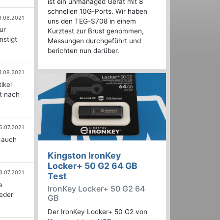
ist ein unmanaged Gerät mit 8
schnellen 10G-Ports. Wir haben
6.08.2021
uns den TEG-S708 in einem
ur
Kurztest zur Brust genommen,
nstigt
Messungen durchgeführt und
berichten nun darüber.
1.08.2021
ikel
rt nach
6.07.2021
 auch
Kingston IronKey
Locker+ 50 G2 64 GB
3.07.2021
Test
e
IronKey Locker+ 50 G2 64
eder
GB
Der IronKey Locker+ 50 G2 von