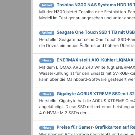
Toshiba N300 NAS Systems HDD 16 
Artikel
Mit der N300 bietet Toshiba eine Festplatten-Fam
Modell im Test genau angesehen und unter ander
Seagate One Touch SSD 1 TB mit US
Artikel
Hersteller Seagate hat seine One Touch SSD-Fam
die Drives ein neues Äußeres und höhere Übertra
ENERMAX stellt AIO-Kühler LIQMAX I
News
Mit dem LIQMAX ARGB 240 White fügt ENERMAX sei
Wasserkühlung ist für den Einsatz mit 5V-RGB-k
kann über die Mainboard-Software gesteuert werd
Gigabyte AORUS XTREME SSD mit 32
News
Hersteller Gigabyte hat die AORUS XTREME Gen4 
angekündigt. Diese SSD mit extremer Leistung 
4.0 NVMe M.2 SSDs der ...
Preise für Gamer-Grafikkarten auf 
News
Wer über ein PC-Upgrade nachdenkt und eine neue