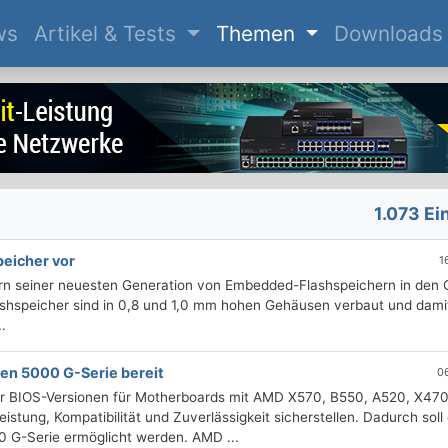
(current)
ws
Artikel & Tests
Themen
Downloads
1.073 Ei
eicher vor
1
rn seiner neuesten Generation von Embedded-Flashspeichern in den
shspeicher sind in 0,8 und 1,0 mm hohen Gehäusen verbaut und dami
.
zen 5000 G-Serie bereit
0
euer BIOS-Versionen für Motherboards mit AMD X570, B550, A520, X47
istung, Kompatibilität und Zuverlässigkeit sicherstellen. Dadurch soll
 G-Serie ermöglicht werden. AMD ...