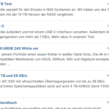
TB Test
2
ilie speziell für den Einsatz in NAS-Systemen an. Wir haben uns das 
em mit der 14-TB-Version der N300 verglichen.
B-C
1
ilie aufpoliert und mit einem USB-C-Interface versehen. Außerdem b
gungsraten von mehr als 1 GB/s. Mehr dazu in unserem Test.
II ARGB 240 White vor
0
nem Portfolio einen neuen Kühler in weißer Optik hinzu. Die All-in
ompatiblen Mainboards von ASUS, ASRock, MSI und Gigabyte konzipie
en. ...
 TB und 28 GB/s
0
AIC SSD mit ultraschnellen Übertragungsraten von bis zu 28 GB/s
und hohen Speicherkapazitäten setzt auf acht 4 TB AORUS Gen4 700
Rekordhoch
1
 Grafikkarte anschaffen möchte, der hat es derzeit nicht leicht.