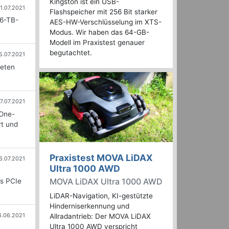
Kingston ist ein USB-
1.07.2021
Flashspeicher mit 256 Bit starker
16-TB-
AES-HW-Verschlüsselung im XTS-
Modus. Wir haben das 64-GB-
Modell im Praxistest genauer
begutachtet.
5.07.2021
ieten
7.07.2021
-One-
rt und
Praxistest MOVA LiDAX
6.07.2021
Ultra 1000 AWD
MOVA LiDAX Ultra 1000 AWD
0s PCIe
LiDAR-Navigation, KI-gestützte
Hinderniserkennung und
6.06.2021
Allradantrieb: Der MOVA LiDAX
Ultra 1000 AWD verspricht