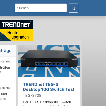
nträge
6.08.2021
 Größen
t
TRENDnet TEG-S
6.08.2021
Desktop 10G Switch Test
0 und
TEG-S708
 eine
Der TEG-S Desktop 10G Switch