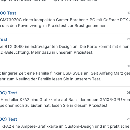
0C Test
1
 ECM73070C einen kompakten Gamer-Barebone-PC mit GeForce RTX
n uns den Powerzwerg im Praxistest zur Brust genommen.
Test
2
ce RTX 3060 im extravaganten Design an. Die Karte kommt mit einer 
ED-Beleuchtung. Mehr dazu in unserem Praxistest.
1
t längerer Zeit eine Familie flinker USB-SSDs an. Seit Anfang März ges
hr zum Neuling der Familie lesen Sie in unserem Test.
OC) Test
0
 Hersteller KFA2 eine Grafikkarte auf Basis der neuen GA106-GPU von
icher noch zu bieten hat, lesen Sie in diesem Praxistest.
OC) Test
2
 KFA2 eine Ampere-Grafikkarte im Custom-Design und mit praktische