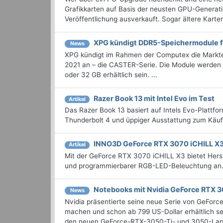
Grafikkarten auf Basis der neusten GPU-Generati
Veröffentlichung ausverkauft. Sogar ältere Karten
XPG kündigt DDR5-Speichermodule f
News
XPG kündigt im Rahmen der Computex die Markte
2021 an – die CASTER-Serie. Die Module werden 
oder 32 GB erhältlich sein. ...
Razer Book 13 mit Intel Evo im Test
Artikel
Das Razer Book 13 basiert auf Intels Evo-Plattf
Thunderbolt 4 und üppiger Ausstattung zum Käuf
INNO3D GeForce RTX 3070 iCHILL X3
Artikel
Mit der GeForce RTX 3070 iCHILL X3 bietet Hers
und programmierbarer RGB-LED-Beleuchtung an. 
Notebooks mit Nvidia GeForce RTX 3
News
Nvidia präsentierte seine neue Serie von GeForc
machen und schon ab 799 US-Dollar erhältlich se
den neuen GeForce-RTX-3050-Ti- und 3050-Lapt