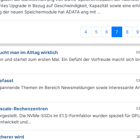
kantes Upgrade in Bezug auf Geschwindigkeit, Kapazität sowie eine erh
ng der neuen Speichermodule hat ADATA eng mit ...
(current)
4
5
6
7
8
9
ht man im Alltag wirklich
05
 und startet zum ersten Mal. Ein Gefühl der Vorfreude macht sich bre
efasst
03
 spannende Themen im Bereich Newsmeldungen sowie interessante Art
erscale-Rechenzentren
03
rgestellt. Die NVMe-SSDs im E1.S-Formfaktor wurden speziell für GP
twickelt und...
cherer wird
3