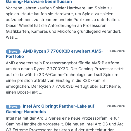
Gaming-Hardware beeinflussen
Vor zehn Jahren kauften Spieler Hardware, um Spiele zu
spielen. Heute kaufen sie Hardware, um Spiele zu spielen,
aufzunehmen, zu streamen und ein Publikum zu unterhalten.
Dieser Wandel hat die Anforderungen an Prozessoren,
Grafikkarten, Kameras und Mikrofone grundlegend verändert.
Was ...
AMD Ryzen 7 7700X3D erweitert AM5-
01.06.2026
News
Portfolio
AMD erweitert sein Prozessorangebot für die AM5-Plattform
um den neuen Ryzen 7 7700X3D. Der Gaming-Prozessor setzt
auf die bewährte 3D-V-Cache-Technologie und soll Spielern
einen preislich attraktiven Einstieg in die X3D-Familie
ermöglichen. Der Ryzen 7 7700X3D verfügt über acht Kerne,
einen Boost-Takt ...
Intel Arc G bringt Panther-Lake auf
28.05.2026
News
Gaming-Handhelds
Intel hat mit der Arc G-Series eine neue Prozessorfamilie für
Gaming-Handhelds vorgestellt. Die neuen Intel Arc G3 und Arc
G3 Extreme Prozessoren basieren auf der Architektur der