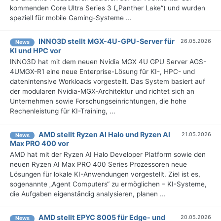
kommenden Core Ultra Series 3 („Panther Lake“) und wurden
speziell für mobile Gaming-Systeme ...
INNO3D stellt MGX-4U-GPU-Server für
26.05.2026
News
KI und HPC vor
INNO3D hat mit dem neuen Nvidia MGX 4U GPU Server AGS-
4UMGX-R1 eine neue Enterprise-Lösung für KI-, HPC- und
datenintensive Workloads vorgestellt. Das System basiert auf
der modularen Nvidia-MGX-Architektur und richtet sich an
Unternehmen sowie Forschungseinrichtungen, die hohe
Rechenleistung für KI-Training, ...
AMD stellt Ryzen AI Halo und Ryzen AI
21.05.2026
News
Max PRO 400 vor
AMD hat mit der Ryzen AI Halo Developer Platform sowie den
neuen Ryzen AI Max PRO 400 Series Prozessoren neue
Lösungen für lokale KI-Anwendungen vorgestellt. Ziel ist es,
sogenannte „Agent Computers“ zu ermöglichen – KI-Systeme,
die Aufgaben eigenständig analysieren, planen ...
AMD stellt EPYC 8005 für Edge- und
20.05.2026
News