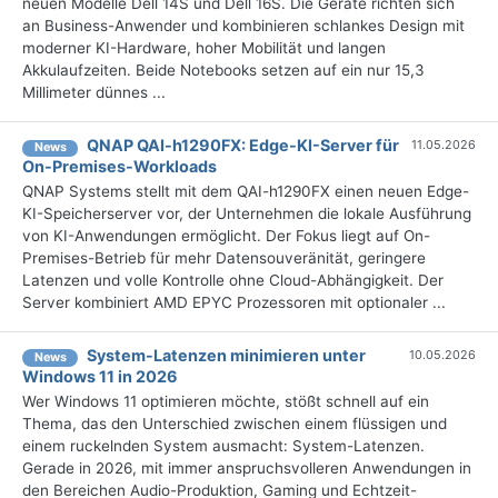
neuen Modelle Dell 14S und Dell 16S. Die Geräte richten sich
an Business-Anwender und kombinieren schlankes Design mit
moderner KI-Hardware, hoher Mobilität und langen
Akkulaufzeiten. Beide Notebooks setzen auf ein nur 15,3
Millimeter dünnes ...
QNAP QAI-h1290FX: Edge-KI-Server für
11.05.2026
News
On-Premises-Workloads
QNAP Systems stellt mit dem QAI-h1290FX einen neuen Edge-
KI-Speicherserver vor, der Unternehmen die lokale Ausführung
von KI-Anwendungen ermöglicht. Der Fokus liegt auf On-
Premises-Betrieb für mehr Datensouveränität, geringere
Latenzen und volle Kontrolle ohne Cloud-Abhängigkeit. Der
Server kombiniert AMD EPYC Prozessoren mit optionaler ...
System-Latenzen minimieren unter
10.05.2026
News
Windows 11 in 2026
Wer Windows 11 optimieren möchte, stößt schnell auf ein
Thema, das den Unterschied zwischen einem flüssigen und
einem ruckelnden System ausmacht: System-Latenzen.
Gerade in 2026, mit immer anspruchsvolleren Anwendungen in
den Bereichen Audio-Produktion, Gaming und Echtzeit-