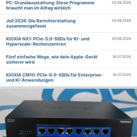
PC-Grundausstattung: Diese Programme
05.08.2026
braucht man im Alltag wirklich
Juli 2026: Die Bericht­erstattung
03.08.2026
zusammengefasst
KIOXIA NX1: PCIe-5.0-SSDs für KI- und
03.08.2026
Hyperscale-Rechenzentren
Fünf einfache Wege, wie dein Apple-Gerät
30.07.2026
sicherer wird
KIOXIA CM10: PCIe-6.0-SSDs für Enterprise-
30.07.2026
und KI-Anwendungen