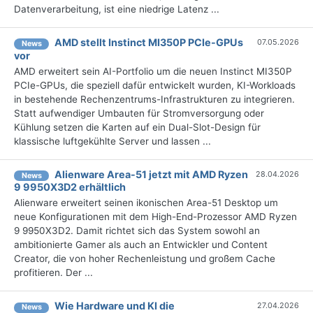
Datenverarbeitung, ist eine niedrige Latenz ...
AMD stellt Instinct MI350P PCIe-GPUs
07.05.2026
News
vor
AMD erweitert sein AI-Portfolio um die neuen Instinct MI350P
PCIe-GPUs, die speziell dafür entwickelt wurden, KI-Workloads
in bestehende Rechenzentrums-Infrastrukturen zu integrieren.
Statt aufwendiger Umbauten für Stromversorgung oder
Kühlung setzen die Karten auf ein Dual-Slot-Design für
klassische luftgekühlte Server und lassen ...
Alienware Area-51 jetzt mit AMD Ryzen
28.04.2026
News
9 9950X3D2 erhältlich
Alienware erweitert seinen ikonischen Area-51 Desktop um
neue Konfigurationen mit dem High-End-Prozessor AMD Ryzen
9 9950X3D2. Damit richtet sich das System sowohl an
ambitionierte Gamer als auch an Entwickler und Content
Creator, die von hoher Rechenleistung und großem Cache
profitieren. Der ...
Wie Hardware und KI die
27.04.2026
News