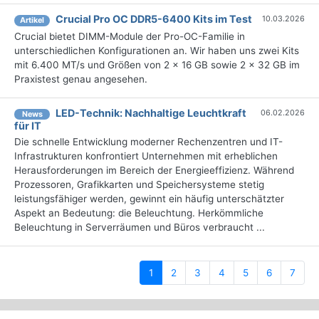
Crucial Pro OC DDR5-6400 Kits im Test
10.03.2026
Artikel
Crucial bietet DIMM-Module der Pro-OC-Familie in
unterschiedlichen Konfigurationen an. Wir haben uns zwei Kits
mit 6.400 MT/s und Größen von 2 x 16 GB sowie 2 x 32 GB im
Praxistest genau angesehen.
LED-Technik: Nachhaltige Leuchtkraft
06.02.2026
News
für IT
Die schnelle Entwicklung moderner Rechenzentren und IT-
Infrastrukturen konfrontiert Unternehmen mit erheblichen
Herausforderungen im Bereich der Energieeffizienz. Während
Prozessoren, Grafikkarten und Speichersysteme stetig
leistungsfähiger werden, gewinnt ein häufig unterschätzter
Aspekt an Bedeutung: die Beleuchtung. Herkömmliche
Beleuchtung in Serverräumen und Büros verbraucht ...
(current)
1
2
3
4
5
6
7