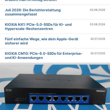
Juli 2026: Die Bericht­erstattung
03.08.2026
zusammengefasst
KIOXIA NX1: PCIe-5.0-SSDs für KI- und
03.08.2026
Hyperscale-Rechenzentren
Fünf einfache Wege, wie dein Apple-Gerät
30.07.2026
sicherer wird
KIOXIA CM10: PCIe-6.0-SSDs für Enterprise-
30.07.2026
und KI-Anwendungen