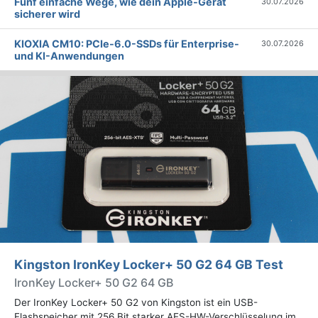
Fünf einfache Wege, wie dein Apple-Gerät
30.07.2026
sicherer wird
KIOXIA CM10: PCIe-6.0-SSDs für Enterprise-
30.07.2026
und KI-Anwendungen
Kingston IronKey Locker+ 50 G2 64 GB Test
IronKey Locker+ 50 G2 64 GB
Der IronKey Locker+ 50 G2 von Kingston ist ein USB-
Flashspeicher mit 256 Bit starker AES-HW-Verschlüsselung im