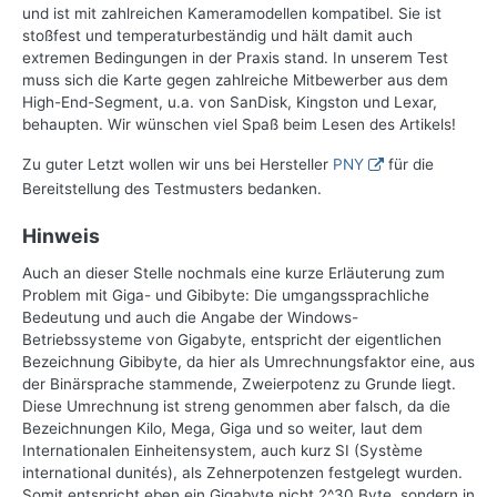
und ist mit zahlreichen Kameramodellen kompatibel. Sie ist
stoßfest und temperaturbeständig und hält damit auch
extremen Bedingungen in der Praxis stand. In unserem Test
muss sich die Karte gegen zahlreiche Mitbewerber aus dem
High-End-Segment, u.a. von SanDisk, Kingston und Lexar,
behaupten. Wir wünschen viel Spaß beim Lesen des Artikels!
Zu guter Letzt wollen wir uns bei Hersteller
PNY
für die
Bereitstellung des Testmusters bedanken.
Hinweis
Auch an dieser Stelle nochmals eine kurze Erläuterung zum
Problem mit Giga- und Gibibyte: Die umgangssprachliche
Bedeutung und auch die Angabe der Windows-
Betriebssysteme von Gigabyte, entspricht der eigentlichen
Bezeichnung Gibibyte, da hier als Umrechnungsfaktor eine, aus
der Binärsprache stammende, Zweierpotenz zu Grunde liegt.
Diese Umrechnung ist streng genommen aber falsch, da die
Bezeichnungen Kilo, Mega, Giga und so weiter, laut dem
Internationalen Einheitensystem, auch kurz SI (Système
international dunités), als Zehnerpotenzen festgelegt wurden.
Somit entspricht eben ein Gigabyte nicht 2^30 Byte, sondern in