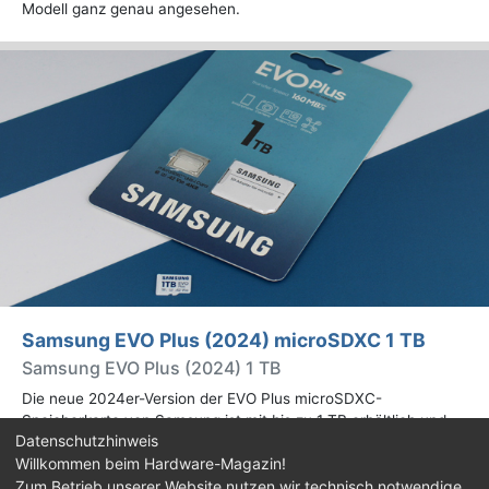
Modell ganz genau angesehen.
Samsung EVO Plus (2024) microSDXC 1 TB
Samsung EVO Plus (2024) 1 TB
Die neue 2024er-Version der EVO Plus microSDXC-
Speicherkarte von Samsung ist mit bis zu 1 TB erhältlich und
Datenschutzhinweis
bietet 160 MB/s lesend, statt 130 MB/s wie beim Vorgänger aus
Willkommen beim Hardware-Magazin!
2021. Mehr dazu im Test.
Zum Betrieb unserer Website nutzen wir technisch notwendige