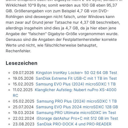
Wirklichkeit 10^9 Byte; somit werden aus 100 GB eben 95,37
GiB. Größenangaben von zum Beispiel 4,7 GB von DVD-
Rohlingen sind deswegen nicht falsch, unter Windows kann
man zwar auf Grund jener Tatsache nur 4,37 GB beschreiben,
allerdings insgeheim sind dies ja 4,7 GB, da ja hier eben jene
Angabe der "falschen" Gigabyte-Größe vorgenommen wurde.
Genauso sind die Angaben der Festplattenhersteller korrekte
Werte und nicht, wie fälschlicherweise behauptet,
Rechenfehler.
Lesezeichen
09.07.2026
Kingston IronKey Locker+ 50 G2 64 GB Test
19.05.2026
SanDisk Extreme Fit USB-C mit 1 TB im Test
15.02.2025
Samsung EVO Plus (2024) microSDXC 1 TB
11.02.2025
Klanglicher Aufstieg: Nubert nuPro XS-4000
RC
05.02.2025
Samsung PRO Plus (2024) microSDXC 1 TB
25.07.2024
Samsung EVO Plus 2024 microSDXC 128 GB
19.03.2024
Samsung PRO Ultimate microSDXC im Test
22.02.2024
iStorage datAshur Pro+C mit 512 GB im Test
23.08.2023
SanDisk PRO-DOCK 4 und PRO-READER