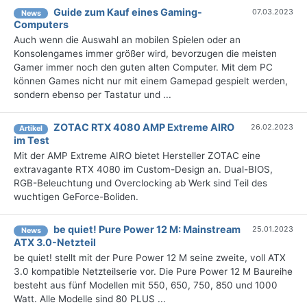
Guide zum Kauf eines Gaming-
07.03.2023
News
Computers
Auch wenn die Auswahl an mobilen Spielen oder an
Konsolengames immer größer wird, bevorzugen die meisten
Gamer immer noch den guten alten Computer. Mit dem PC
können Games nicht nur mit einem Gamepad gespielt werden,
sondern ebenso per Tastatur und ...
ZOTAC RTX 4080 AMP Extreme AIRO
26.02.2023
Artikel
im Test
Mit der AMP Extreme AIRO bietet Hersteller ZOTAC eine
extravagante RTX 4080 im Custom-Design an. Dual-BIOS,
RGB-Beleuchtung und Overclocking ab Werk sind Teil des
wuchtigen GeForce-Boliden.
be quiet! Pure Power 12 M: Mainstream
25.01.2023
News
ATX 3.0-Netzteil
be quiet! stellt mit der Pure Power 12 M seine zweite, voll ATX
3.0 kompatible Netzteilserie vor. Die Pure Power 12 M Baureihe
besteht aus fünf Modellen mit 550, 650, 750, 850 und 1000
Watt. Alle Modelle sind 80 PLUS ...