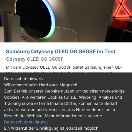
Samsung Odyssey OLED G6 G60SF im Test
Odyssey OLED G6 G60SF
Mit dem Odyssey OLED G6 G60SF bietet Samsung einen QD-
OLED Gaming-Monitor mit schnellem 500-Hz-Panel und
Datenschutzhinweis
WQHD-Auflösung an. Wir haben den 27 Zoll großen Monitor auf
Willkommen beim Hardware-Magazin!
Herz und Nieren geprüft.
Zum Betrieb unserer Website nutzen wir technisch notwendige
Cookies. Alle weiteren Cookies für z.B. Werbung, Analyse und
Impressum
|
Kontakt
|
Jobs
|
Datenschutz
|
Tracking sowie externe Inhalte Dritter, können nach Bedarf
Consent‑Einstellungen
|
Haftungsausschluss
aktiviert werden und verbessern das Nutzererlebnis beim
Besuch der Website. Mehr Informationen in unserer
Feed
Facebook
YouTube
TikTok
Datenschutzerklärung
.
Ein Widerruf der Einwilligung ist jederzeit möglich.
Twitch
Discord