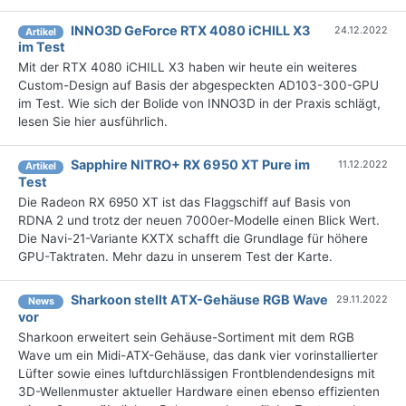
INNO3D GeForce RTX 4080 iCHILL X3
24.12.2022
Artikel
im Test
Mit der RTX 4080 iCHILL X3 haben wir heute ein weiteres
Custom-Design auf Basis der abgespeckten AD103-300-GPU
im Test. Wie sich der Bolide von INNO3D in der Praxis schlägt,
lesen Sie hier ausführlich.
Sapphire NITRO+ RX 6950 XT Pure im
11.12.2022
Artikel
Test
Die Radeon RX 6950 XT ist das Flaggschiff auf Basis von
RDNA 2 und trotz der neuen 7000er-Modelle einen Blick Wert.
Die Navi-21-Variante KXTX schafft die Grundlage für höhere
GPU-Taktraten. Mehr dazu in unserem Test der Karte.
Sharkoon stellt ATX-Gehäuse RGB Wave
29.11.2022
News
vor
Sharkoon erweitert sein Gehäuse-Sortiment mit dem RGB
Wave um ein Midi-ATX-Gehäuse, das dank vier vorinstallierter
Lüfter sowie eines luftdurchlässigen Frontblendendesigns mit
3D-Wellenmuster aktueller Hardware einen ebenso effizienten