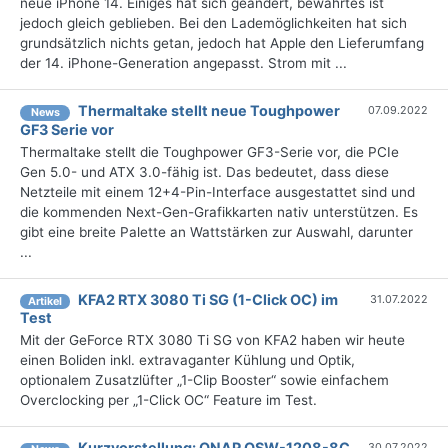
neue iPhone 14. Einiges hat sich geändert, bewährtes ist
jedoch gleich geblieben. Bei den Lademöglichkeiten hat sich
grundsätzlich nichts getan, jedoch hat Apple den Lieferumfang
der 14. iPhone-Generation angepasst. Strom mit ...
Thermaltake stellt neue Toughpower
07.09.2022
News
GF3 Serie vor
Thermaltake stellt die Toughpower GF3-Serie vor, die PCIe
Gen 5.0- und ATX 3.0-fähig ist. Das bedeutet, dass diese
Netzteile mit einem 12+4-Pin-Interface ausgestattet sind und
die kommenden Next-Gen-Grafikkarten nativ unterstützen. Es
gibt eine breite Palette an Wattstärken zur Auswahl, darunter
...
KFA2 RTX 3080 Ti SG (1-Click OC) im
31.07.2022
Artikel
Test
Mit der GeForce RTX 3080 Ti SG von KFA2 haben wir heute
einen Boliden inkl. extravaganter Kühlung und Optik,
optionalem Zusatzlüfter „1-Clip Booster“ sowie einfachem
Overclocking per „1-Click OC“ Feature im Test.
Kurzvorstellung: QNAP QSW-1208-8C
30.07.2022