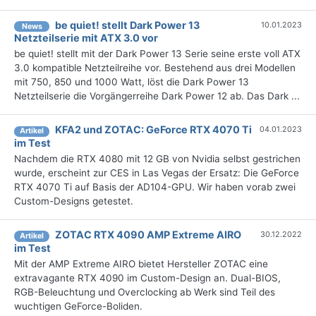
be quiet! stellt Dark Power 13
10.01.2023
News
Netzteilserie mit ATX 3.0 vor
be quiet! stellt mit der Dark Power 13 Serie seine erste voll ATX
3.0 kompatible Netzteilreihe vor. Bestehend aus drei Modellen
mit 750, 850 und 1000 Watt, löst die Dark Power 13
Netzteilserie die Vorgängerreihe Dark Power 12 ab. Das Dark ...
KFA2 und ZOTAC: GeForce RTX 4070 Ti
04.01.2023
Artikel
im Test
Nachdem die RTX 4080 mit 12 GB von Nvidia selbst gestrichen
wurde, erscheint zur CES in Las Vegas der Ersatz: Die GeForce
RTX 4070 Ti auf Basis der AD104-GPU. Wir haben vorab zwei
Custom-Designs getestet.
ZOTAC RTX 4090 AMP Extreme AIRO
30.12.2022
Artikel
im Test
Mit der AMP Extreme AIRO bietet Hersteller ZOTAC eine
extravagante RTX 4090 im Custom-Design an. Dual-BIOS,
RGB-Beleuchtung und Overclocking ab Werk sind Teil des
wuchtigen GeForce-Boliden.