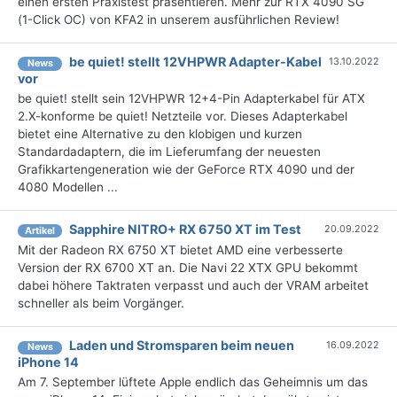
einen ersten Praxistest präsentieren. Mehr zur RTX 4090 SG
(1-Click OC) von KFA2 in unserem ausführlichen Review!
be quiet! stellt 12VHPWR Adapter-Kabel
13.10.2022
News
vor
be quiet! stellt sein 12VHPWR 12+4-Pin Adapterkabel für ATX
2.X-konforme be quiet! Netzteile vor. Dieses Adapterkabel
bietet eine Alternative zu den klobigen und kurzen
Standardadaptern, die im Lieferumfang der neuesten
Grafikkartengeneration wie der GeForce RTX 4090 und der
4080 Modellen ...
Sapphire NITRO+ RX 6750 XT im Test
20.09.2022
Artikel
Mit der Radeon RX 6750 XT bietet AMD eine verbesserte
Version der RX 6700 XT an. Die Navi 22 XTX GPU bekommt
dabei höhere Taktraten verpasst und auch der VRAM arbeitet
schneller als beim Vorgänger.
Laden und Stromsparen beim neuen
16.09.2022
News
iPhone 14
Am 7. September lüftete Apple endlich das Geheimnis um das