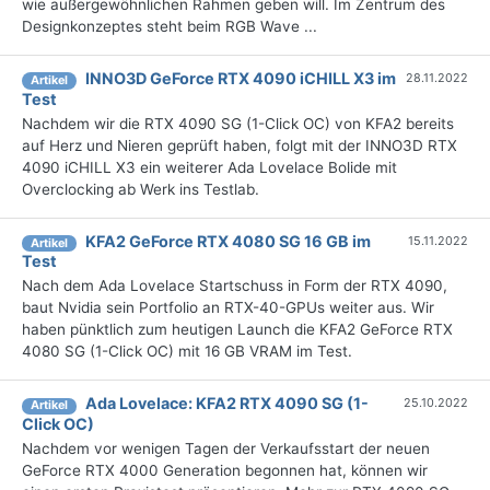
wie außergewöhnlichen Rahmen geben will. Im Zentrum des
Designkonzeptes steht beim RGB Wave ...
INNO3D GeForce RTX 4090 iCHILL X3 im
28.11.2022
Artikel
Test
Nachdem wir die RTX 4090 SG (1-Click OC) von KFA2 bereits
auf Herz und Nieren geprüft haben, folgt mit der INNO3D RTX
4090 iCHILL X3 ein weiterer Ada Lovelace Bolide mit
Overclocking ab Werk ins Testlab.
KFA2 GeForce RTX 4080 SG 16 GB im
15.11.2022
Artikel
Test
Nach dem Ada Lovelace Startschuss in Form der RTX 4090,
baut Nvidia sein Portfolio an RTX-40-GPUs weiter aus. Wir
haben pünktlich zum heutigen Launch die KFA2 GeForce RTX
4080 SG (1-Click OC) mit 16 GB VRAM im Test.
Ada Lovelace: KFA2 RTX 4090 SG (1-
25.10.2022
Artikel
Click OC)
Nachdem vor wenigen Tagen der Verkaufsstart der neuen
GeForce RTX 4000 Generation begonnen hat, können wir