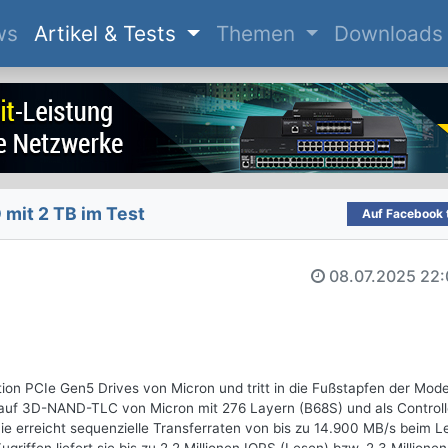
(current)
ws
Artikel & Tests
Themen
Downloads
 mit 2 TB im Test
Auf Facebook t
08.07.2025
22:
ation PCIe Gen5 Drives von Micron und tritt in die Fußstapfen der Mode
 auf 3D-NAND-TLC von Micron mit 276 Layern (B68S) und als Controll
e erreicht sequenzielle Transferraten von bis zu 14.900 MB/s beim L