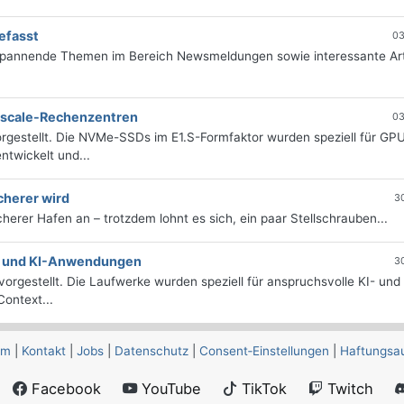
efasst
03
 spannende Themen im Bereich Newsmeldungen sowie interessante Art
erscale-Rechenzentren
03
rgestellt. Die NVMe-SSDs im E1.S-Formfaktor wurden speziell für GP
twickelt und...
cherer wird
3
icherer Hafen an – trotzdem lohnt es sich, ein paar Stellschrauben...
e- und KI-Anwendungen
3
orgestellt. Die Laufwerke wurden speziell für anspruchsvolle KI- und
ontext...
um
|
Kontakt
|
Jobs
|
Datenschutz
|
Consent‑Einstellungen
|
Haftungsa
Facebook
YouTube
TikTok
Twitch