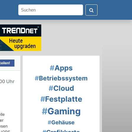
eilen!
#
Apps
#
Betriebssystem
00 Uhr
#
Cloud
#
Festplatte
#
Gaming
lle
er
#
Gehäuse
esen