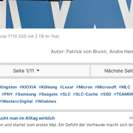
cial T710 SSD mit 2 TB im Test.
Autor: Patrick von Brunn, Andre H
Seite 1/11
Nächste Seit
Kingston
#
KIOXIA
#
Kühlung
#
Lexar
#
Micron
#
Microsoft
#
MLC
#
PNY
#
Samsung
#
Seagate
#
SLC
#
SLC-Cache
#
SSD
#
TEAMG
#
Western Digital
#
Windows
ht man im Alltag wirklich
05
 und startet zum ersten Mal. Ein Gefühl der Vorfreude macht sich bre