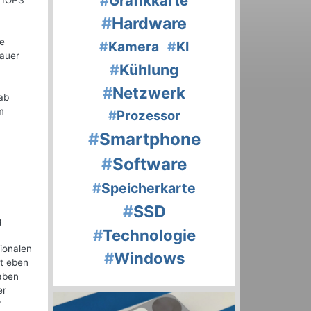
#
Grafikkarte
n IOPS
#
Hardware
ie
#
Kamera
#
KI
dauer
#
Kühlung
#
Netzwerk
lab
m
#
Prozessor
#
Smartphone
#
Software
#
Speicherkarte
#
SSD
g
#
Technologie
ionalen
#
Windows
ht eben
gaben
er
"