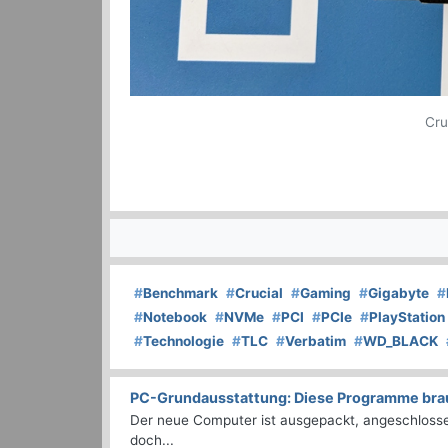
Cru
#
Benchmark
#
Crucial
#
Gaming
#
Gigabyte
#
#
Notebook
#
NVMe
#
PCI
#
PCIe
#
PlayStation
#
Technologie
#
TLC
#
Verbatim
#
WD_BLACK
PC-Grundausstattung: Diese Programme brauc
Der neue Computer ist ausgepackt, angeschlossen
doch...