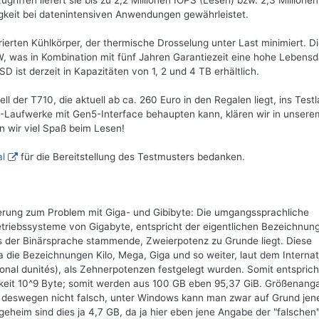
riffen liefert sie bis zu 2,2 Millionen IOPS (Lesen) bzw. 2,3 Millione
gkeit bei datenintensiven Anwendungen gewährleistet.
ierten Kühlkörper, der thermische Drosselung unter Last minimiert. D
TBW, was in Kombination mit fünf Jahren Garantiezeit eine hohe Lebens
D ist derzeit in Kapazitäten von 1, 2 und 4 TB erhältlich.
l der T710, die aktuell ab ca. 260 Euro in den Regalen liegt, ins Test
2-Laufwerke mit Gen5-Interface behaupten kann, klären wir in unsere
 wir viel Spaß beim Lesen!
al
für die Bereitstellung des Testmusters bedanken.
terung zum Problem mit Giga- und Gibibyte: Die umgangssprachliche
riebssysteme von Gigabyte, entspricht der eigentlichen Bezeichnun
us der Binärsprache stammende, Zweierpotenz zu Grunde liegt. Diese
die Bezeichnungen Kilo, Mega, Giga und so weiter, laut dem Internat
onal dunités), als Zehnerpotenzen festgelegt wurden. Somit entspric
chkeit 10^9 Byte; somit werden aus 100 GB eben 95,37 GiB. Größenan
 deswegen nicht falsch, unter Windows kann man zwar auf Grund jen
geheim sind dies ja 4,7 GB, da ja hier eben jene Angabe der "falschen