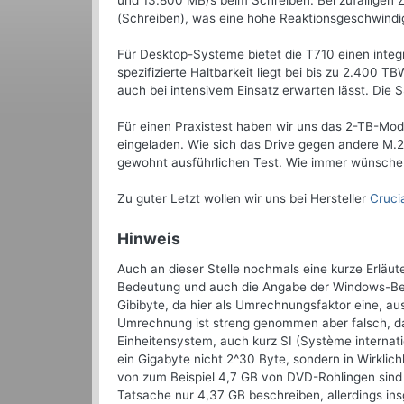
und 13.800 MB/s beim Schreiben. Bei zufälligen Zug
(Schreiben), was eine hohe Reaktionsgeschwindi
Für Desktop-Systeme bietet die T710 einen integr
spezifizierte Haltbarkeit liegt bei bis zu 2.400 
auch bei intensivem Einsatz erwarten lässt. Die SS
Für einen Praxistest haben wir uns das 2-TB-Model
eingeladen. Wie sich das Drive gegen andere M.
gewohnt ausführlichen Test. Wie immer wünschen
Zu guter Letzt wollen wir uns bei Hersteller
Cruci
Hinweis
Auch an dieser Stelle nochmals eine kurze Erläu
Bedeutung und auch die Angabe der Windows-Bet
Gibibyte, da hier als Umrechnungsfaktor eine, a
Umrechnung ist streng genommen aber falsch, da 
Einheitensystem, auch kurz SI (Système internati
ein Gigabyte nicht 2^30 Byte, sondern in Wirkli
von zum Beispiel 4,7 GB von DVD-Rohlingen sind
Tatsache nur 4,37 GB beschreiben, allerdings ins